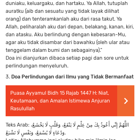
duniaku, keluargaku, dan hartaku. Ya Allah, tutuplah
auratku (aib dan sesuatu yang tidak layak dilihat
orang) dan tenteramkanlah aku dari rasa takut. Ya
Allah, peliharalah aku dari depan, belakang, kanan, kiri,
dan atasku. Aku berlindung dengan kebesaran-Mu,
agar aku tidak disambar dari bawahku (oleh ular atau
tenggelam dalam bumi dan sebagainya).”
Doa ini dianjurkan dibaca setiap pagi dan sore untuk
perlindungan menyeluruh.
3.
Doa Perlindungan dari Ilmu yang Tidak Bermanfaat
Puasa Ayyamul Bidh 15 Rajab 1447 H: Niat,
Keutamaan, dan Amalan Istimewa Anjuran
Rasulullah
Teks Arab: اللَّهُمَّ إِنِّي أَعُوذُ بِكَ مِنْ عِلْمٍ لَا يَنْفَعُ، وَقَلْبٍ لَا يَخْشَعُ،
وَدُعَاءٍ لَا يُسْمَعُ، وَنَفْسٍ لَا تَشْبَعُ.