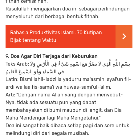
fitnah kemiskinan."
Rasulullah mengajarkan doa ini sebagai perlindungan
menyeluruh dari berbagai bentuk fitnah.
Rahasia Produktivitas Islami: 70 Kutipan
Bijak tentang Waktu
9.
Doa Agar Diri Terjaga dari Keburukan
Teks Arab: بِسْمِ اللَّهِ الَّذِي لَا يَضُرُّ مَعَ اسْمِهِ شَيْءٌ فِي الْأَرْضِ وَلَا
فِي السَّمَاءِ وَهُوَ السَّمِيعُ الْعَلِيمُ.
Latin: Bismillahil-ladzi la yadurru ma'asmihi syai'un fil-
ardi wa laa fis-sama'i wa huwas-sami'ul-'alim.
Arti: “Dengan nama Allah yang dengan menyebut-
Nya, tidak ada sesuatu pun yang dapat
membahayakan di bumi maupun di langit, dan Dia
Maha Mendengar lagi Maha Mengetahui.”
Doa ini sangat baik dibaca setiap pagi dan sore untuk
melindungi diri dari segala musibah.