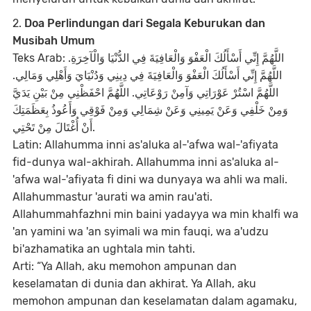
2.
Doa Perlindungan dari Segala Keburukan dan
Musibah Umum
Teks Arab: اللَّهُمَّ إِنِّي أَسْأَلُكَ الْعَفْوَ وَالْعَافِيَةَ فِي الدُّنْيَا وَالْآخِرَةِ.
اللَّهُمَّ إِنِّي أَسْأَلُكَ الْعَفْوَ وَالْعَافِيَةَ فِي دِينِي وَدُنْيَايَ وَأَهْلِي وَمَالِي.
اللَّهُمَّ اسْتُرْ عَوْرَاتِي وَآمِنْ رَوْعَاتِي. اللَّهُمَّ احْفَظْنِي مِنْ بَيْنِ يَدَيَّ
وَمِنْ خَلْفِي وَعَنْ يَمِينِي وَعَنْ شِمَالِي وَمِنْ فَوْقِي وَأَعُوذُ بِعَظَمَتِكَ
أَنْ أُغْتَالَ مِنْ تَحْتِي.
Latin: Allahumma inni as'aluka al-'afwa wal-'afiyata
fid-dunya wal-akhirah. Allahumma inni as'aluka al-
'afwa wal-'afiyata fi dini wa dunyaya wa ahli wa mali.
Allahummastur 'aurati wa amin rau'ati.
Allahummahfazhni min baini yadayya wa min khalfi wa
'an yamini wa 'an syimali wa min fauqi, wa a'udzu
bi'azhamatika an ughtala min tahti.
Arti: “Ya Allah, aku memohon ampunan dan
keselamatan di dunia dan akhirat. Ya Allah, aku
memohon ampunan dan keselamatan dalam agamaku,