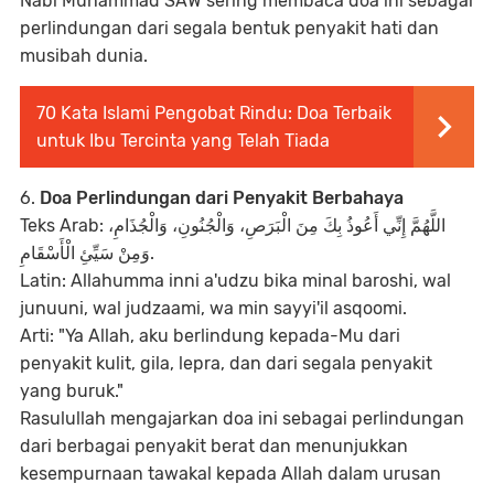
Nabi Muhammad SAW sering membaca doa ini sebagai
perlindungan dari segala bentuk penyakit hati dan
musibah dunia.
70 Kata Islami Pengobat Rindu: Doa Terbaik
untuk Ibu Tercinta yang Telah Tiada
6.
Doa Perlindungan dari Penyakit Berbahaya
Teks Arab: اللَّهُمَّ إِنِّي أَعُوذُ بِكَ مِنَ الْبَرَصِ، وَالْجُنُونِ، وَالْجُذَامِ،
وَمِنْ سَيِّئِ الْأَسْقَامِ.
Latin: Allahumma inni a'udzu bika minal baroshi, wal
junuuni, wal judzaami, wa min sayyi'il asqoomi.
Arti: "Ya Allah, aku berlindung kepada-Mu dari
penyakit kulit, gila, lepra, dan dari segala penyakit
yang buruk."
Rasulullah mengajarkan doa ini sebagai perlindungan
dari berbagai penyakit berat dan menunjukkan
kesempurnaan tawakal kepada Allah dalam urusan