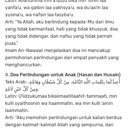
Latin: Allahumma inni a'udzu bika min 'ilmin laa
yanfa'u, wa qalbin laa yakhsya'u, wa du'aa'in laa
yusma'u, wa nafsin laa tasyba'u.
Arti: “Ya Allah, aku berlindung kepada-Mu dari ilmu
yang tidak bermanfaat, hati yang tidak khusyuk, doa
yang tidak didengar, dan nafsu yang tidak pernah
puas.”
Imam An-Nawawi menjelaskan doa ini mencakup
permohonan perlindungan dari empat penyakit yang
menghancurkan.
4.
Doa Perlindungan untuk Anak (Hasan dan Husain)
Teks Arab: أُعِيذُكُمَا بِكَلِمَاتِ اللَّهِ التَّامَّةِ، مِنْ كُلِّ شَيْطَانٍ وَهَامَّةٍ،
وَمِنْ كُلِّ عَيْنٍ لَامَّةٍ.
Latin: U'iidzukumaa bikalimaatillaahit-tammaati, min
kulli syaithoonin wa haammatin, wa min kulli 'ainin
laammatin.
Arti: “Aku memohon perlindungan untuk kalian berdua
dengan kalimat-kalimat Allah yang sempurna, dari