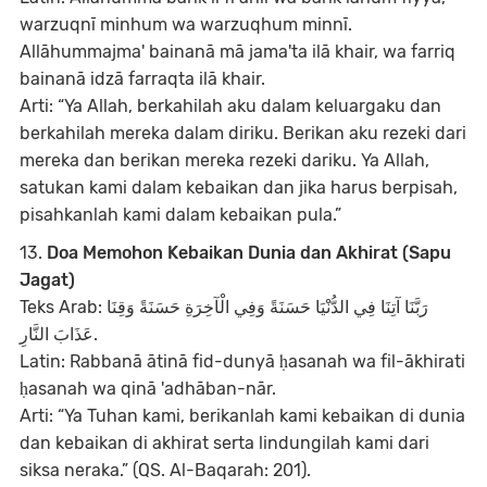
warzuqnī minhum wa warzuqhum minnī.
Allāhummajma' bainanā mā jama'ta ilā khair, wa farriq
bainanā idzā farraqta ilā khair.
Arti: “Ya Allah, berkahilah aku dalam keluargaku dan
berkahilah mereka dalam diriku. Berikan aku rezeki dari
mereka dan berikan mereka rezeki dariku. Ya Allah,
satukan kami dalam kebaikan dan jika harus berpisah,
pisahkanlah kami dalam kebaikan pula.”
13.
Doa Memohon Kebaikan Dunia dan Akhirat (Sapu
Jagat)
Teks Arab: رَبَّنَا آتِنَا فِي الدُّنْيَا حَسَنَةً وَفِي الْآخِرَةِ حَسَنَةً وَقِنَا
عَذَابَ النَّارِ.
Latin: Rabbanā ātinā fid-dunyā ḥasanah wa fil-ākhirati
ḥasanah wa qinā 'adhāban-nār.
Arti: “Ya Tuhan kami, berikanlah kami kebaikan di dunia
dan kebaikan di akhirat serta lindungilah kami dari
siksa neraka.” (QS. Al-Baqarah: 201).