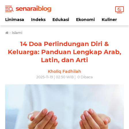
Linimasa
Indeks
Edukasi
Ekonomi
Kuliner
Li
›
Islami
14 Doa Perlindungan Diri &
Keluarga: Panduan Lengkap Arab,
Latin, dan Arti
Kholiq Fadhilah
2025-11-19 | 02:50 WIB |
0
Dibaca