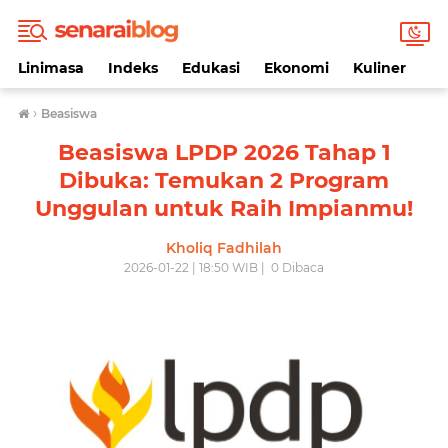
Linimasa
Indeks
Edukasi
Ekonomi
Kuliner
Li
›
Beasiswa
Beasiswa LPDP 2026 Tahap 1
Dibuka: Temukan 2 Program
Unggulan untuk Raih Impianmu!
Kholiq Fadhilah
2026-01-22 | 18:50 WIB |
0
Dibaca