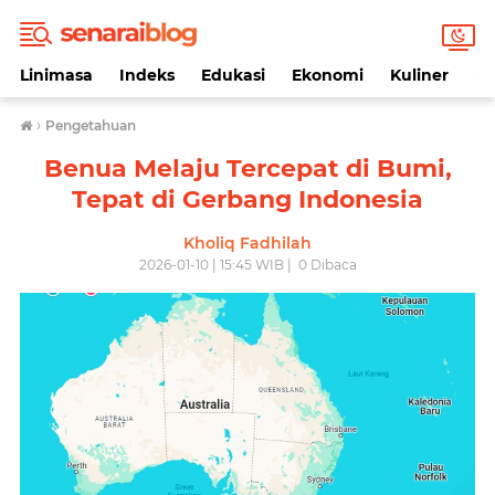
Linimasa
Indeks
Edukasi
Ekonomi
Kuliner
Li
›
Pengetahuan
Benua Melaju Tercepat di Bumi,
Tepat di Gerbang Indonesia
Kholiq Fadhilah
2026-01-10 | 15:45 WIB |
0
Dibaca