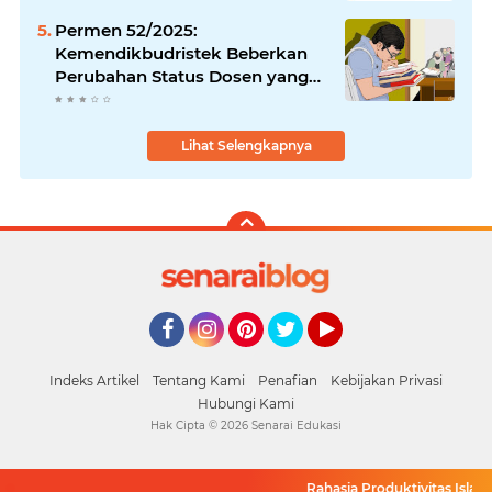
Permen 52/2025:
Kemendikbudristek Beberkan
Perubahan Status Dosen yang
Krusial
Lihat Selengkapnya
Facebook
Instagram
Pinterest
Twitter
YouTube
Indeks Artikel
Tentang Kami
Penafian
Kebijakan Privasi
Hubungi Kami
Hak Cipta ©
2026
Senarai Edukasi
Rahasia Produktivitas Islami: