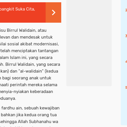
angkit Suka Cita,
su Birrul Walidain, atau
relevan dan mendesak untuk
ilai sosial akibat modernisasi,
al telah menciptakan tantangan
alam Islam ini, yang secara
. Birrul Walidain, yang secara
aikan) dan "al-walidain" (kedua
an bagi seorang anak untuk
naati perintah mereka selama
 menyia-nyiakan keberadaan
eduanya.
h fardhu ain, sebuah kewajiban
, bahkan jika kedua orang tua
sehingga Allah Subhanahu wa