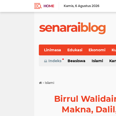
HOME
Kamis
6 Agustus 2026
Linimasa
Edukasi
Ekonomi
Ku
Indeks
Beasiswa
Islami
Ka
›
Islami
Birrul Walida
Makna, Dali