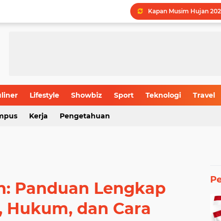
Kapan Musim Hujan 202
LPDP STEM Industri Str
UMY Gemilang di 5 Bida
Menguak Jejak Nama Ind
Jadwal Batas Akhir Pen
Batas Usia Maksimal Pe
liner
Lifestyle
Showbiz
Sport
Teknologi
Travel
Rahasia Produktivitas I
mpus
Kerja
Pengetahuan
P
in: Panduan Lengkap
l, Hukum, dan Cara