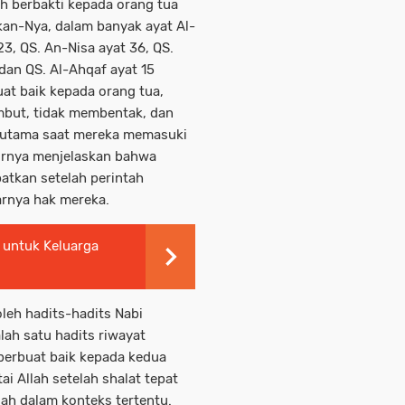
ah berbakti kepada orang tua
an-Nya, dalam banyak ayat Al-
 23, QS. An-Nisa ayat 36, QS.
 dan QS. Al-Ahqaf ayat 15
at baik kepada orang tua,
mbut, tidak membentak, dan
erutama saat mereka memasuki
fsirnya menjelaskan bahwa
atkan setelah perintah
rnya hak mereka.
 untuk Keluarga
oleh hadits-hadits Nabi
lah satu hadits riwayat
berbuat baik kepada kedua
ai Allah setelah shalat tepat
lah dalam konteks tertentu.