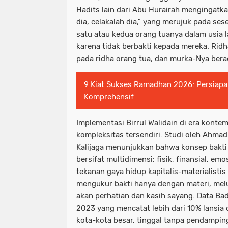
Hadits lain dari Abu Hurairah mengingatkan
dia, celakalah dia," yang merujuk pada se
satu atau kedua orang tuanya dalam usia l
karena tidak berbakti kepada mereka. Ridha
pada ridha orang tua, dan murka-Nya ber
9 Kiat Sukses Ramadhan 2026: Persiapan
Komprehensif
Implementasi Birrul Walidain di era kont
kompleksitas tersendiri. Studi oleh Ahmad 
Kalijaga menunjukkan bahwa konsep bakti 
bersifat multidimensi: fisik, finansial, em
tekanan gaya hidup kapitalis-materialisti
mengukur bakti hanya dengan materi, mel
akan perhatian dan kasih sayang. Data Bad
2023 yang mencatat lebih dari 10% lansia 
kota-kota besar, tinggal tanpa pendampin