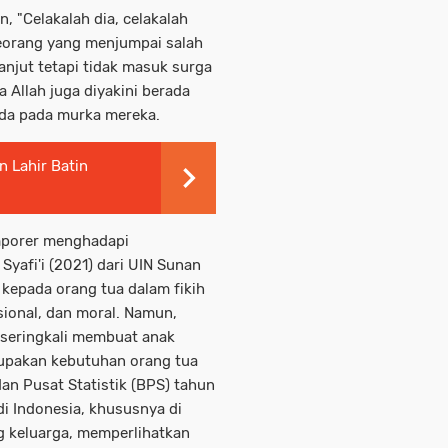
, "Celakalah dia, celakalah
seorang yang menjumpai salah
anjut tetapi tidak masuk surga
 Allah juga diyakini berada
ada pada murka mereka.
 Lahir Batin
emporer menghadapi
Syafi'i (2021) dari UIN Sunan
kepada orang tua dalam fikih
osional, dan moral. Namun,
s seringkali membuat anak
upakan kebutuhan orang tua
an Pusat Statistik (BPS) tahun
di Indonesia, khususnya di
g keluarga, memperlihatkan