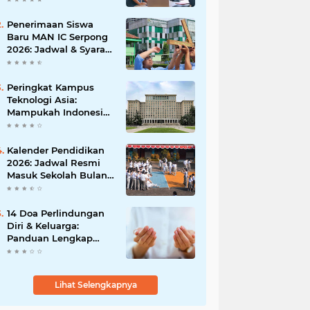
Peluangmu Sekarang!
Penerimaan Siswa
Baru MAN IC Serpong
2026: Jadwal & Syarat
Lengkap Pendaftaran
Peringkat Kampus
Teknologi Asia:
Mampukah Indonesia
Menembus Top 10
Terbaik?
Kalender Pendidikan
2026: Jadwal Resmi
Masuk Sekolah Bulan
Januari di Berbagai
Daerah
14 Doa Perlindungan
Diri & Keluarga:
Panduan Lengkap
Arab, Latin, dan Arti
Lihat Selengkapnya