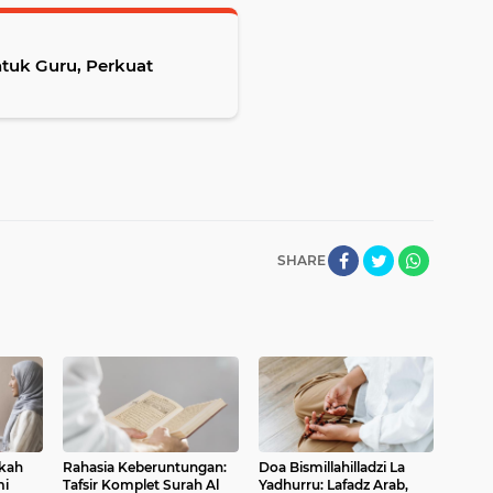
ntuk Guru, Perkuat
SHARE
gkah
Rahasia Keberuntungan:
Doa Bismillahilladzi La
mi
Tafsir Komplet Surah Al
Yadhurru: Lafadz Arab,