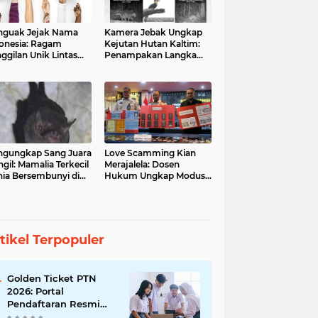
guak Jejak Nama
Kamera Jebak Ungkap
onesia: Ragam
Kejutan Hutan Kaltim:
ggilan Unik Lintas
Penampakan Langka
ara
Orangutan dan Macan
Dahan
gungkap Sang Juara
Love Scamming Kian
gil: Mamalia Terkecil
Merajalela: Dosen
ia Bersembunyi di
Hukum Ungkap Modus
angga Indonesia
dan Bahayanya
tikel Terpopuler
Golden Ticket PTN
2026: Portal
Pendaftaran Resmi
Dibuka, Raih