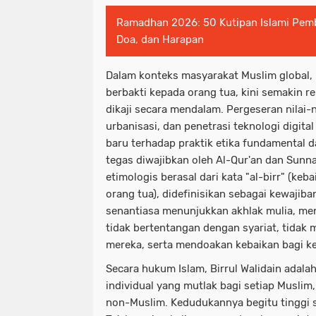
Ramadhan 2026: 50 Kutipan Islami Pemb
Doa, dan Harapan
Dalam konteks masyarakat Muslim global, i
berbakti kepada orang tua, kini semakin 
dikaji secara mendalam. Pergeseran nilai-n
urbanisasi, dan penetrasi teknologi digit
baru terhadap praktik etika fundamental d
tegas diwajibkan oleh Al-Qur'an dan Sunnah
etimologis berasal dari kata "al-birr" (keb
orang tua), didefinisikan sebagai kewajib
senantiasa menunjukkan akhlak mulia, me
tidak bertentangan dengan syariat, tidak
mereka, serta mendoakan kebaikan bagi k
Secara hukum Islam, Birrul Walidain adala
individual yang mutlak bagi setiap Muslim
non-Muslim. Kedudukannya begitu tinggi 