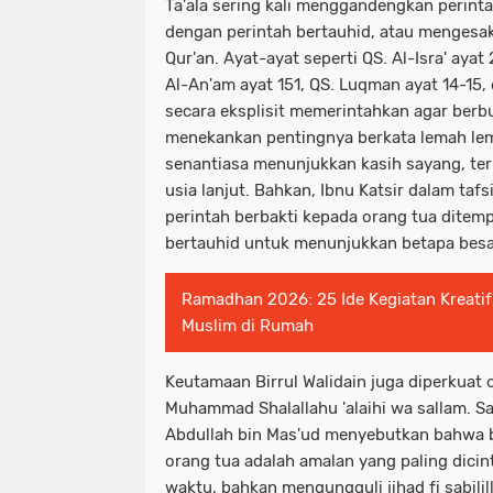
Ta'ala sering kali menggandengkan perint
dengan perintah bertauhid, atau mengesak
Qur'an. Ayat-ayat seperti QS. Al-Isra' ayat
Al-An'am ayat 151, QS. Luqman ayat 14-15,
secara eksplisit memerintahkan agar berbu
menekankan pentingnya berkata lemah le
senantiasa menunjukkan kasih sayang, t
usia lanjut. Bahkan, Ibnu Katsir dalam ta
perintah berbakti kepada orang tua ditemp
bertauhid untuk menunjukkan betapa besa
Ramadhan 2026: 25 Ide Kegiatan Kreatif
Muslim di Rumah
Keutamaan Birrul Walidain juga diperkuat 
Muhammad Shalallahu 'alaihi wa sallam. Sa
Abdullah bin Mas'ud menyebutkan bahwa 
orang tua adalah amalan yang paling dicint
waktu, bahkan mengungguli jihad fi sabilil