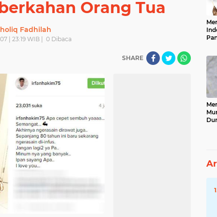
berkahan Orang Tua
Men
holiq Fadhilah
Ind
Pan
07 | 23:19 WIB |
0
Dibaca
Neg
SHARE
Men
Mun
Dun
Tet
Ar