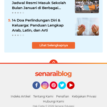
Jadwal Resmi Masuk Sekolah
Bulan Januari di Berbagai
Daerah
14 Doa Perlindungan Diri &
Keluarga: Panduan Lengkap
Arab, Latin, dan Arti
Lihat Selengkapnya
Facebook
Instagram
Pinterest
Twitter
YouTube
Indeks Artikel
Tentang Kami
Penafian
Kebijakan Privasi
Hubungi Kami
Hak Cipta ©
2026
Senarai Edukasi