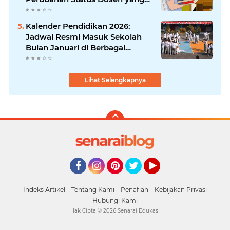
Krusial
Kalender Pendidikan 2026:
Jadwal Resmi Masuk Sekolah
Bulan Januari di Berbagai
Daerah
Lihat Selengkapnya
Facebook
Instagram
Pinterest
Twitter
YouTube
Indeks Artikel
Tentang Kami
Penafian
Kebijakan Privasi
Hubungi Kami
Hak Cipta ©
2026
Senarai Edukasi