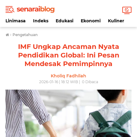
Linimasa
Indeks
Edukasi
Ekonomi
Kuliner
Li
›
Pengetahuan
IMF Ungkap Ancaman Nyata
Pendidikan Global: Ini Pesan
Mendesak Pemimpinnya
Kholiq Fadhilah
2026-01-16 | 18:12 WIB |
0
Dibaca