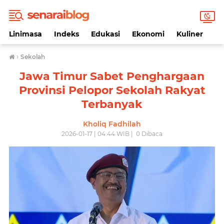
Linimasa
Indeks
Edukasi
Ekonomi
Kuliner
Li
›
Sekolah
Jawa Timur Sabet Penghargaan
Provinsi Pelopor Sekolah Rakyat
Terbanyak
Kholiq Fadhilah
2026-01-17 | 04:44 WIB |
0
Dibaca