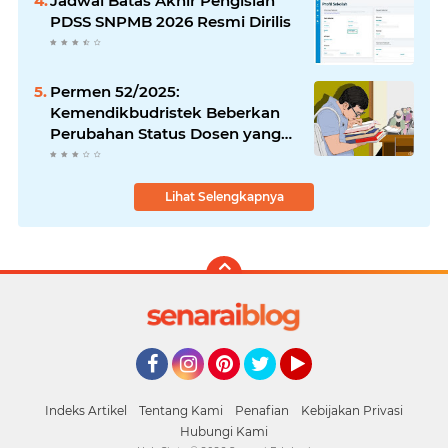
Jadwal Batas Akhir Pengisian
PDSS SNPMB 2026 Resmi Dirilis
Permen 52/2025:
Kemendikbudristek Beberkan
Perubahan Status Dosen yang
Krusial
Lihat Selengkapnya
Facebook
Instagram
Pinterest
Twitter
YouTube
Indeks Artikel
Tentang Kami
Penafian
Kebijakan Privasi
Hubungi Kami