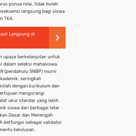
us punya nilai, tidak boleh
nsekuensi langsung bagi siswa
n TKA.
asil Langsung di
n upaya berkelanjutan untuk
si dalam seleksi mahasiswa.
TN (pendahulu SNBP) murni
akademik, seringkali
ekolah dengan kurikulum dan
ertujuan mengurangi
alat ukur standar yang lebih
k siswa dari berbagai latar
ikan Dasar dan Menengah
berfungsi sebagai validator
enentu kelulusan.