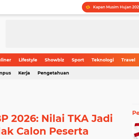
Kapan Musim Hujan 202
LPDP STEM Industri Str
UMY Gemilang di 5 Bida
Menguak Jejak Nama Ind
Jadwal Batas Akhir Pen
Batas Usia Maksimal Pe
liner
Lifestyle
Showbiz
Sport
Teknologi
Travel
mpus
Kerja
Pengetahuan
Rahasia Produktivitas I
P
P 2026: Nilai TKA Jadi
lak Calon Peserta