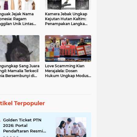
guak Jejak Nama
Kamera Jebak Ungkap
onesia: Ragam
Kejutan Hutan Kaltim:
ggilan Unik Lintas
Penampakan Langka
ara
Orangutan dan Macan
Dahan
gungkap Sang Juara
Love Scamming Kian
gil: Mamalia Terkecil
Merajalela: Dosen
ia Bersembunyi di
Hukum Ungkap Modus
angga Indonesia
dan Bahayanya
tikel Terpopuler
Golden Ticket PTN
2026: Portal
Pendaftaran Resmi
Dibuka, Raih