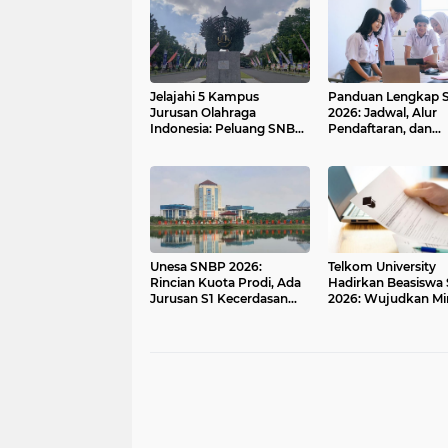
Jelajahi 5 Kampus
Panduan Lengkap 
Jurusan Olahraga
2026: Jadwal, Alur
Indonesia: Peluang SNBP-
Pendaftaran, dan
SNBT Terbuka
Ketentuan Prodi Im
Unesa SNBP 2026:
Telkom University
Rincian Kuota Prodi, Ada
Hadirkan Beasiswa 
Jurusan S1 Kecerdasan
2026: Wujudkan M
Artifisial Baru
Kuliah Desain-Anim
Gratis Tanpa Biaya.