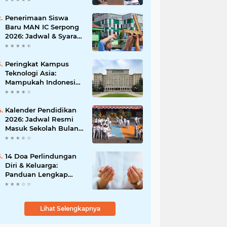
Peluangmu Sekarang!
Penerimaan Siswa
Baru MAN IC Serpong
2026: Jadwal & Syarat
Lengkap Pendaftaran
Peringkat Kampus
Teknologi Asia:
Mampukah Indonesia
Menembus Top 10
Terbaik?
Kalender Pendidikan
2026: Jadwal Resmi
Masuk Sekolah Bulan
Januari di Berbagai
Daerah
14 Doa Perlindungan
Diri & Keluarga:
Panduan Lengkap
Arab, Latin, dan Arti
Lihat Selengkapnya