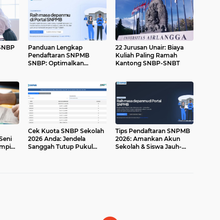
SNBP
Panduan Lengkap
22 Jurusan Unair: Biaya
Pendaftaran SNPMB
Kuliah Paling Ramah
SNBP: Optimalkan
Kantong SNBP-SNBT
pian
Koneksi untuk Proses
Lancar
Cek Kuota SNBP Sekolah
Tips Pendaftaran SNPMB
Seni
2026 Anda: Jendela
2026: Amankan Akun
impi
Sanggah Tutup Pukul
Sekolah & Siswa Jauh-
asi
15.00 Hari Ini!
jauh Hari!