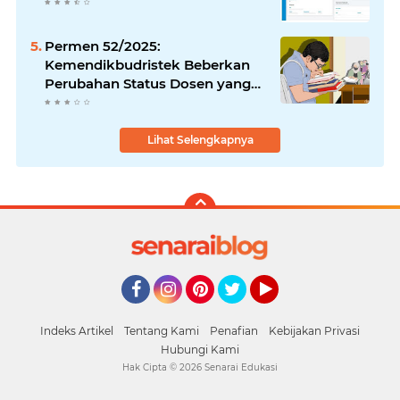
Permen 52/2025:
Kemendikbudristek Beberkan
Perubahan Status Dosen yang
Krusial
Lihat Selengkapnya
Facebook
Instagram
Pinterest
Twitter
YouTube
Indeks Artikel
Tentang Kami
Penafian
Kebijakan Privasi
Hubungi Kami
Hak Cipta ©
2026
Senarai Edukasi