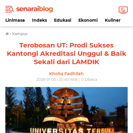
Linimasa
Indeks
Edukasi
Ekonomi
Kuliner
Li
›
Kampus
Terobosan UT: Prodi Sukses
Kantongi Akreditasi Unggul & Baik
Sekali dari LAMDIK
Kholiq Fadhilah
2026-01-05 | 20:40 WIB |
0
Dibaca