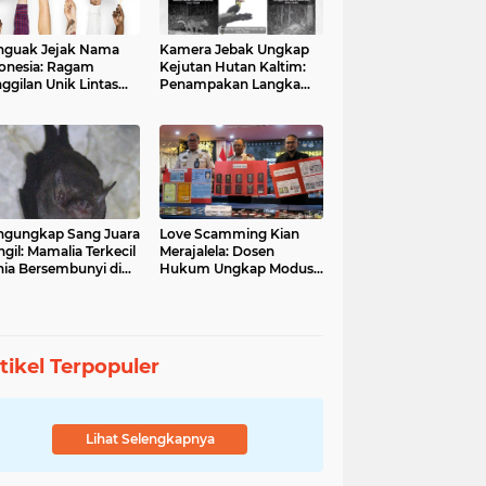
guak Jejak Nama
Kamera Jebak Ungkap
onesia: Ragam
Kejutan Hutan Kaltim:
ggilan Unik Lintas
Penampakan Langka
ara
Orangutan dan Macan
Dahan
gungkap Sang Juara
Love Scamming Kian
gil: Mamalia Terkecil
Merajalela: Dosen
ia Bersembunyi di
Hukum Ungkap Modus
angga Indonesia
dan Bahayanya
tikel Terpopuler
Lihat Selengkapnya