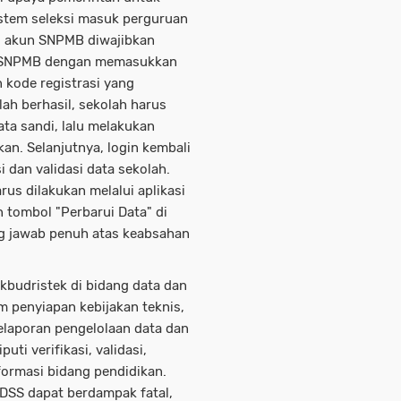
istem seleksi masuk perguruan
ki akun SNPMB diwajibkan
mi SNPMB dengan memasukkan
 kode registrasi yang
lah berhasil, sekolah harus
ta sandi, lalu melakukan
kan. Selanjutnya, login kembali
 dan validasi data sekolah.
rus dilakukan melalui aplikasi
 tombol "Perbarui Data" di
g jawab penuh atas keabsahan
kbudristek di bidang data dan
am penyiapan kebijakan teknis,
elaporan pengelolaan data dan
uti verifikasi, validasi,
formasi bidang pendidikan.
DSS dapat berdampak fatal,