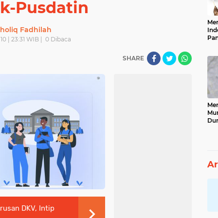
ik-Pusdatin
Men
holiq Fadhilah
Ind
Pan
10 | 23:31 WIB |
0
Dibaca
Neg
SHARE
Men
Mun
Dun
Tet
Ar
usan DKV, Intip