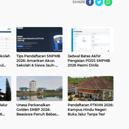
SHARE
kolah
Tips Pendaftaran SNPMB
Jadwal Batas Akhir
2026: Amankan Akun
Pengisian PDSS SNPMB
ul
Sekolah & Siswa Jauh-
2026 Resmi Dirilis
jauh Hari!
Jalur
Unesa Perkenalkan
Pendaftaran PTKHN 2026:
Golden SNBP 2026:
Kampus Hindu Negeri
26
Beasiswa Penuh Bebas
Buka Jalur Tanpa Tes!
UKT 8 Semester Menanti