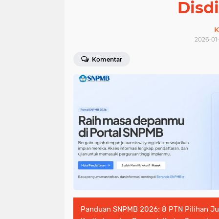
Disd
K
2026-01-
Komentar
Panduan SNPMB 2026: 8 PTN Pilihan Jur