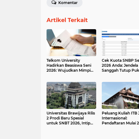
Komentar
Artikel Terkait
Telkom University
Cek Kuota SNBP Se
Hadirkan Beasiswa Seni
2026 Anda: Jendela
2026: Wujudkan Mimpi
Sanggah Tutup Puk
Kuliah Desain-Animasi
15.00 Hari Ini!
Gratis Tanpa Biaya.
Universitas Brawijaya Rilis
Peluang Kuliah ITB 
2 Prodi Baru Spesial
Internasional:
untuk SNBT 2026, Intip
Pendaftaran Mulai 
Daftarnya!
Januari