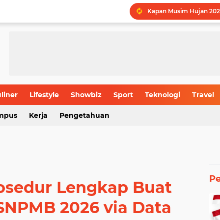
Kapan Musim Hujan 202
LPDP STEM Industri Str
UMY Gemilang di 5 Bida
Menguak Jejak Nama Ind
Jadwal Batas Akhir Pen
Batas Usia Maksimal Pe
liner
Lifestyle
Showbiz
Sport
Teknologi
Travel
mpus
Kerja
Pengetahuan
Rahasia Produktivitas I
P
rosedur Lengkap Buat
SNPMB 2026 via Data