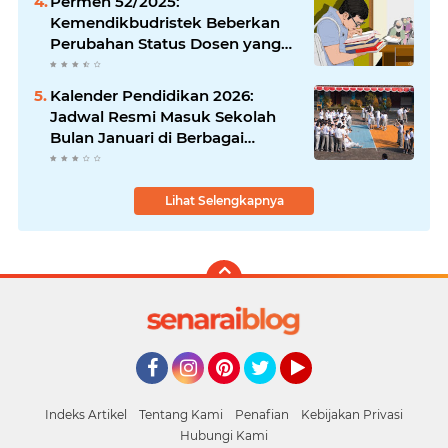
Permen 52/2025:
Kemendikbudristek Beberkan
Perubahan Status Dosen yang
Krusial
Kalender Pendidikan 2026:
Jadwal Resmi Masuk Sekolah
Bulan Januari di Berbagai
Daerah
Lihat Selengkapnya
Facebook
Instagram
Pinterest
Twitter
YouTube
Indeks Artikel
Tentang Kami
Penafian
Kebijakan Privasi
Hubungi Kami