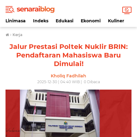
Linimasa
Indeks
Edukasi
Ekonomi
Kuliner
Li
›
Kerja
Jalur Prestasi Poltek Nuklir BRIN:
Pendaftaran Mahasiswa Baru
Dimulai!
Kholiq Fadhilah
2025-12-30 | 04:40 WIB |
0
Dibaca