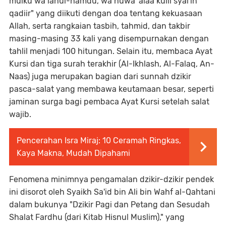
mulku wa lahul-hamdu, wa huwa 'alaa kulli syai'in
qadiir" yang diikuti dengan doa tentang kekuasaan
Allah, serta rangkaian tasbih, tahmid, dan takbir
masing-masing 33 kali yang disempurnakan dengan
tahlil menjadi 100 hitungan. Selain itu, membaca Ayat
Kursi dan tiga surah terakhir (Al-Ikhlash, Al-Falaq, An-
Naas) juga merupakan bagian dari sunnah dzikir
pasca-salat yang membawa keutamaan besar, seperti
jaminan surga bagi pembaca Ayat Kursi setelah salat
wajib.
Pencerahan Isra Miraj: 10 Ceramah Ringkas,
Kaya Makna, Mudah Dipahami
Fenomena minimnya pengamalan dzikir-dzikir pendek
ini disorot oleh Syaikh Sa'id bin Ali bin Wahf al-Qahtani
dalam bukunya "Dzikir Pagi dan Petang dan Sesudah
Shalat Fardhu (dari Kitab Hisnul Muslim)," yang