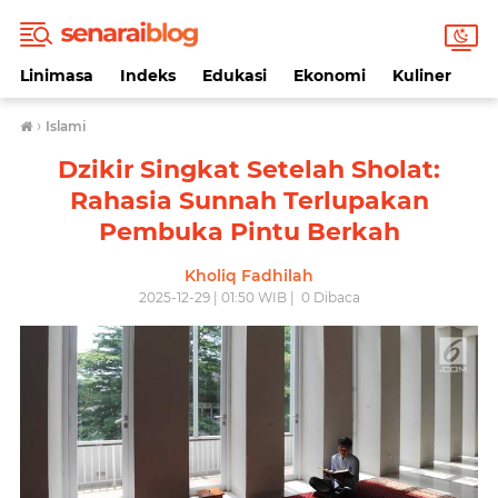
Linimasa
Indeks
Edukasi
Ekonomi
Kuliner
Li
›
Islami
Dzikir Singkat Setelah Sholat:
Rahasia Sunnah Terlupakan
Pembuka Pintu Berkah
Kholiq Fadhilah
2025-12-29 | 01:50 WIB |
0
Dibaca