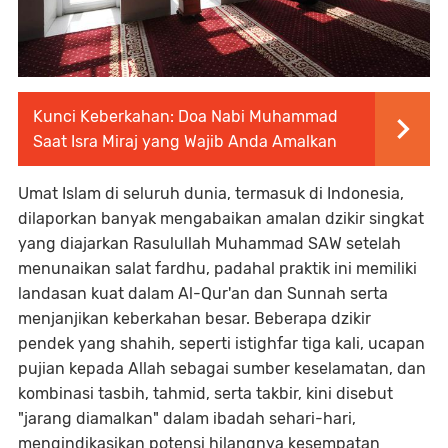
Kunci Keberkahan: Doa Nabi Muhammad
Saat Isra Miraj yang Wajib Anda Amalkan
Umat Islam di seluruh dunia, termasuk di Indonesia,
dilaporkan banyak mengabaikan amalan dzikir singkat
yang diajarkan Rasulullah Muhammad SAW setelah
menunaikan salat fardhu, padahal praktik ini memiliki
landasan kuat dalam Al-Qur'an dan Sunnah serta
menjanjikan keberkahan besar. Beberapa dzikir
pendek yang shahih, seperti istighfar tiga kali, ucapan
pujian kepada Allah sebagai sumber keselamatan, dan
kombinasi tasbih, tahmid, serta takbir, kini disebut
"jarang diamalkan" dalam ibadah sehari-hari,
mengindikasikan potensi hilangnya kesempatan