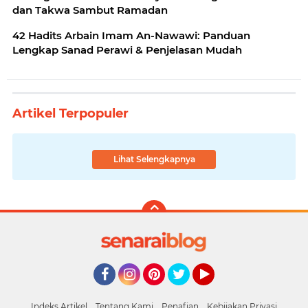
dan Takwa Sambut Ramadan
42 Hadits Arbain Imam An-Nawawi: Panduan
Lengkap Sanad Perawi & Penjelasan Mudah
Artikel Terpopuler
Lihat Selengkapnya
Facebook
Instagram
Pinterest
Twitter
YouTube
Indeks Artikel
Tentang Kami
Penafian
Kebijakan Privasi