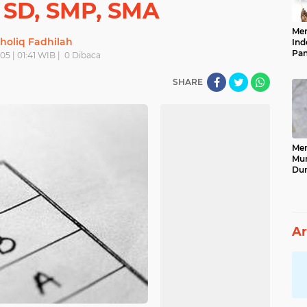
 SD, SMP, SMA
Men
holiq Fadhilah
Ind
Pan
05 | 01:41 WIB |
0
Dibaca
Neg
SHARE
Men
Mun
Dun
Tet
Ar