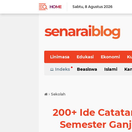
HOME
Sabtu
8 Agustus 2026
Linimasa
Edukasi
Ekonomi
Ku
Indeks
Beasiswa
Islami
Ka
›
Sekolah
200+ Ide Catata
Semester Ganj