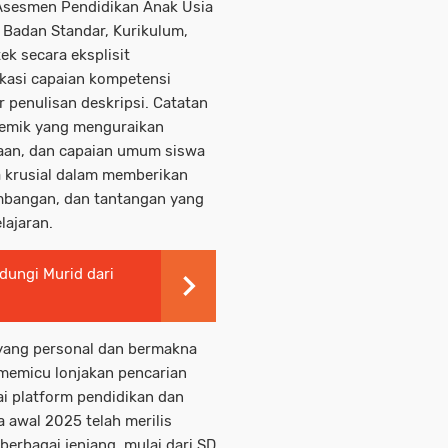
Asesmen Pendidikan Anak Usia
 Badan Standar, Kurikulum,
k secara eksplisit
kasi capaian kompetensi
r penulisan deskripsi. Catatan
ademik yang menguraikan
saan, dan capaian umum siswa
ya krusial dalam memberikan
embangan, dan tantangan yang
lajaran.
dungi Murid dari
yang personal dan bermakna
 memicu lonjakan pencarian
ai platform pendidikan dan
a awal 2025 telah merilis
berbagai jenjang, mulai dari SD