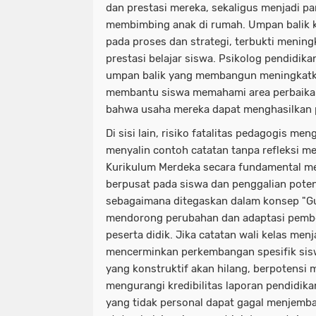
dan prestasi mereka, sekaligus menjadi p
membimbing anak di rumah. Umpan balik k
pada proses dan strategi, terbukti mening
prestasi belajar siswa. Psikolog pendidi
umpan balik yang membangun meningkatka
membantu siswa memahami area perbaik
bahwa usaha mereka dapat menghasilkan 
Di sisi lain, risiko fatalitas pedagogis me
menyalin contoh catatan tanpa refleksi m
Kurikulum Merdeka secara fundamental m
berpusat pada siswa dan penggalian potens
sebagaimana ditegaskan dalam konsep "G
mendorong perubahan dan adaptasi pembel
peserta didik. Jika catatan wali kelas menj
mencerminkan perkembangan spesifik sisw
yang konstruktif akan hilang, berpotensi
mengurangi kredibilitas laporan pendidika
yang tidak personal dapat gagal menjemba