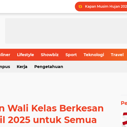
Kapan Musim Hujan 202
LPDP STEM Industri Str
UMY Gemilang di 5 Bida
Menguak Jejak Nama Ind
Jadwal Batas Akhir Pen
Batas Usia Maksimal Pe
liner
Lifestyle
Showbiz
Sport
Teknologi
Travel
mpus
Kerja
Pengetahuan
Rahasia Produktivitas I
P
n Wali Kelas Berkesan
il 2025 untuk Semua