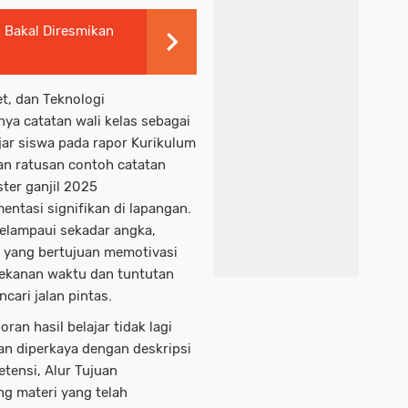
 Bakal Diresmikan
t, dan Teknologi
ya catatan wali kelas sebagai
ajar siswa pada rapor Kurikulum
n ratusan contoh catatan
ter ganjil 2025
ntasi signifikan di lapangan.
melampaui sekadar angka,
f yang bertujuan memotivasi
tekanan waktu dan tuntutan
cari jalan pintas.
an hasil belajar tidak lagi
kan diperkaya dengan deskripsi
tensi, Alur Tujuan
ng materi yang telah