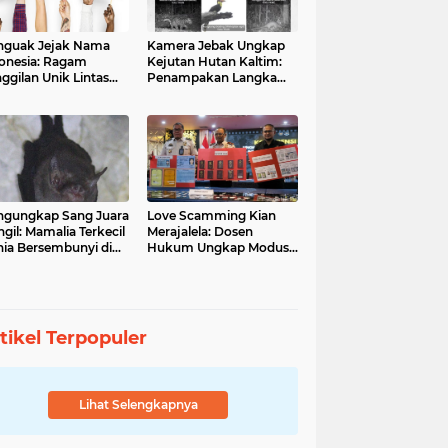
guak Jejak Nama
Kamera Jebak Ungkap
onesia: Ragam
Kejutan Hutan Kaltim:
ggilan Unik Lintas
Penampakan Langka
ara
Orangutan dan Macan
Dahan
gungkap Sang Juara
Love Scamming Kian
gil: Mamalia Terkecil
Merajalela: Dosen
ia Bersembunyi di
Hukum Ungkap Modus
angga Indonesia
dan Bahayanya
tikel Terpopuler
Lihat Selengkapnya