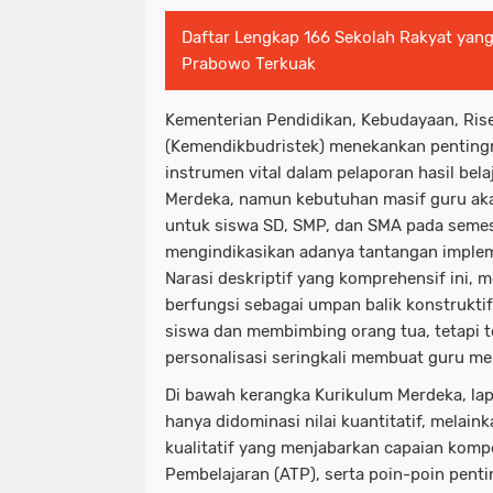
Daftar Lengkap 166 Sekolah Rakyat yang
Prabowo Terkuak
Kementerian Pendidikan, Kebudayaan, Rise
(Kemendikbudristek) menekankan pentingn
instrumen vital dalam pelaporan hasil bel
Merdeka, namun kebutuhan masif guru aka
untuk siswa SD, SMP, dan SMA pada semes
mengindikasikan adanya tantangan impleme
Narasi deskriptif yang komprehensif ini, 
berfungsi sebagai umpan balik konstrukti
siswa dan membimbing orang tua, tetapi 
personalisasi seringkali membuat guru men
Di bawah kerangka Kurikulum Merdeka, lapor
hanya didominasi nilai kuantitatif, melain
kualitatif yang menjabarkan capaian kompe
Pembelajaran (ATP), serta poin-poin penti