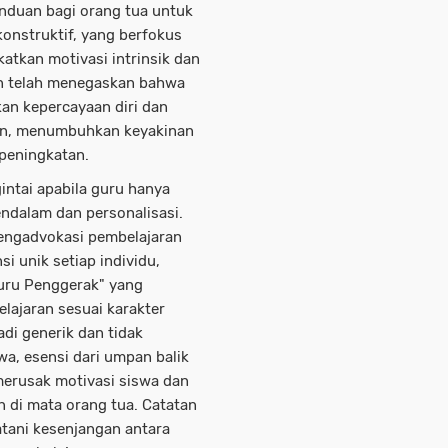
anduan bagi orang tua untuk
onstruktif, yang berfokus
katkan motivasi intrinsik dan
kan telah menegaskan bahwa
n kepercayaan diri dan
an, menumbuhkan keyakinan
peningkatan.
ngintai apabila guru hanya
endalam dan personalisasi.
engadvokasi pembelajaran
i unik setiap individu,
uru Penggerak" yang
ajaran sesuai karakter
adi generik dan tidak
a, esensi dari umpan balik
 merusak motivasi siswa dan
n di mata orang tua. Catatan
tani kesenjangan antara