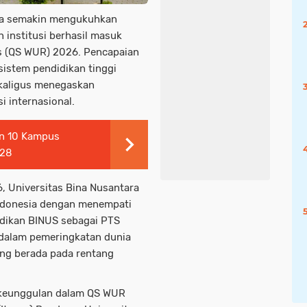
sia semakin mengukuhkan
n institusi berhasil masuk
gs (QS WUR) 2026. Pencapaian
sistem pendidikan tinggi
ekaligus menegaskan
i internasional.
an 10 Kampus
028
, Universitas Bina Nusantara
Indonesia dengan menempati
jadikan BINUS sebagai PTS
a dalam pemeringkatan dunia
yang berada pada rentang
 keunggulan dalam QS WUR