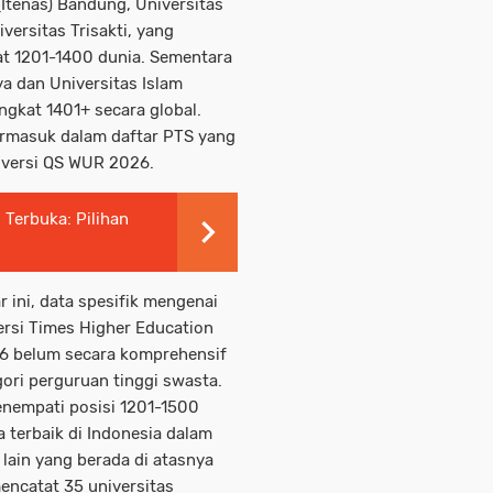
(Itenas) Bandung, Universitas
ersitas Trisakti, yang
t 1201-1400 dunia. Sementara
ya dan Universitas Islam
ngkat 1401+ secara global.
termasuk dalam daftar PTS yang
 versi QS WUR 2026.
 Terbuka: Pilihan
 ini, data spesifik mengenai
versi Times Higher Education
6 belum secara komprehensif
gori perguruan tinggi swasta.
enempati posisi 1201-1500
terbaik di Indonesia dalam
lain yang berada di atasnya
encatat 35 universitas