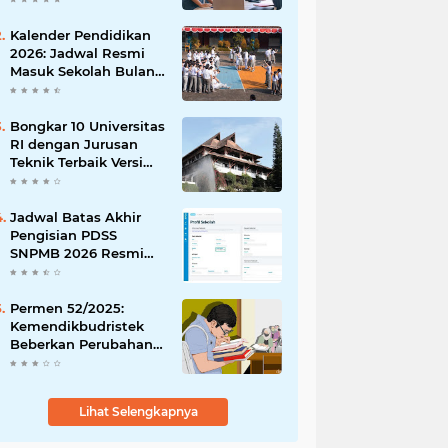
Peluangmu Sekarang!
Kalender Pendidikan
2026: Jadwal Resmi
Masuk Sekolah Bulan
Januari di Berbagai
Daerah
Bongkar 10 Universitas
RI dengan Jurusan
Teknik Terbaik Versi
The WUR 2026
Jadwal Batas Akhir
Pengisian PDSS
SNPMB 2026 Resmi
Dirilis
Permen 52/2025:
Kemendikbudristek
Beberkan Perubahan
Status Dosen yang
Krusial
Lihat Selengkapnya