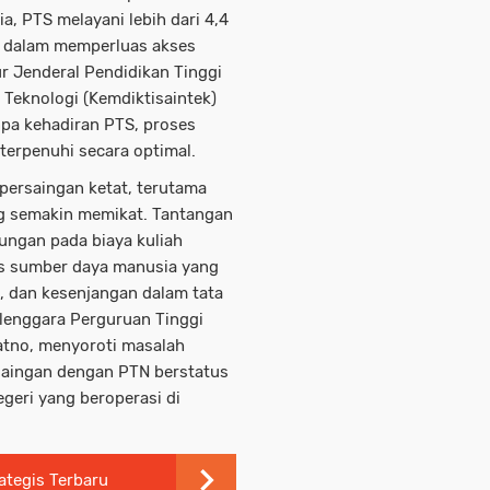
ia, PTS melayani lebih dari 4,4
g dalam memperluas akses
ur Jenderal Pendidikan Tinggi
 Teknologi (Kemdiktisaintek)
npa kehadiran PTS, proses
 terpenuhi secara optimal.
ersaingan ketat, terutama
ng semakin memikat. Tantangan
tungan pada biaya kuliah
as sumber daya manusia yang
i, dan kesenjangan dalam tata
lenggara Perguruan Tinggi
atno, menyoroti masalah
rsaingan dengan PTN berstatus
geri yang beroperasi di
ategis Terbaru