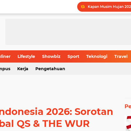
Kapan Musim Hujan 202
LPDP STEM Industri Str
UMY Gemilang di 5 Bida
Menguak Jejak Nama Ind
Jadwal Batas Akhir Pen
Batas Usia Maksimal Pe
liner
Lifestyle
Showbiz
Sport
Teknologi
Travel
mpus
Kerja
Pengetahuan
Rahasia Produktivitas I
P
ndonesia 2026: Sorotan
obal QS & THE WUR