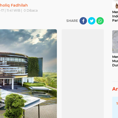
holiq Fadhilah
17 | 11:41 WIB |
0
Dibaca
Men
Ind
Pan
SHARE
Neg
Men
Mun
Dun
Tet
Ar