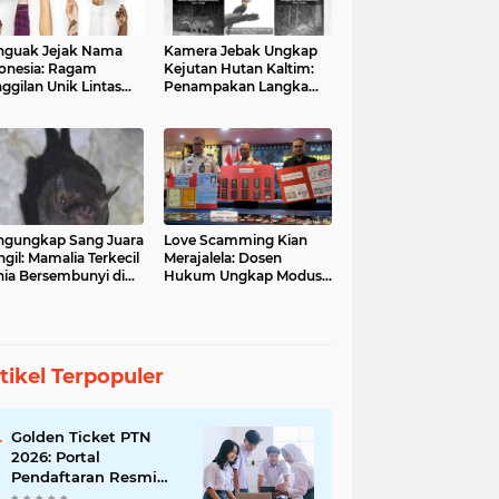
guak Jejak Nama
Kamera Jebak Ungkap
onesia: Ragam
Kejutan Hutan Kaltim:
ggilan Unik Lintas
Penampakan Langka
ara
Orangutan dan Macan
Dahan
gungkap Sang Juara
Love Scamming Kian
gil: Mamalia Terkecil
Merajalela: Dosen
ia Bersembunyi di
Hukum Ungkap Modus
angga Indonesia
dan Bahayanya
tikel Terpopuler
Golden Ticket PTN
2026: Portal
Pendaftaran Resmi
Dibuka, Raih