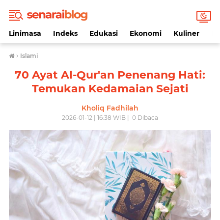
Linimasa
Indeks
Edukasi
Ekonomi
Kuliner
Li
›
Islami
70 Ayat Al-Qur'an Penenang Hati:
Temukan Kedamaian Sejati
Kholiq Fadhilah
2026-01-12 | 16:38 WIB |
0
Dibaca