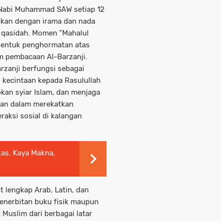
 Nabi Muhammad SAW setiap 12
gukan dengan irama dan nada
u qasidah. Momen "Mahalul
i bentuk penghormatan atas
am pembacaan Al-Barzanji.
arzanji berfungsi sebagai
 kecintaan kepada Rasulullah
kan syiar Islam, dan menjaga
eran dalam merekatkan
aksi sosial di kalangan
kas, Kaya Makna,
t lengkap Arab, Latin, dan
 penerbitan buku fisik maupun
 Muslim dari berbagai latar