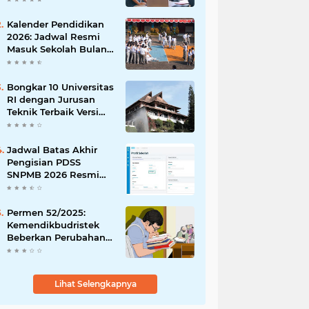
Peluangmu Sekarang!
Kalender Pendidikan
2026: Jadwal Resmi
Masuk Sekolah Bulan
Januari di Berbagai
Daerah
Bongkar 10 Universitas
RI dengan Jurusan
Teknik Terbaik Versi
The WUR 2026
Jadwal Batas Akhir
Pengisian PDSS
SNPMB 2026 Resmi
Dirilis
Permen 52/2025:
Kemendikbudristek
Beberkan Perubahan
Status Dosen yang
Krusial
Lihat Selengkapnya