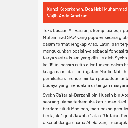
Kunci Keberkahan: Doa Nabi Muhammad S
Wajib Anda Amalkan
Teks bacaan Al-Barzanji, kompilasi puji-pu
Muhammad SAW yang populer secara globa
dalam format lengkap Arab, Latin, dan te
mengukuhkan posisinya sebagai fondasi tr
Karya sastra Islam yang ditulis oleh Syekh
ke-18 ini secara rutin dilantunkan dalam b
keagamaan, dari peringatan Maulid Nabi h
pernikahan, mencerminkan perpaduan antar
budaya yang mendalam di tengah masyarak
Syekh Ja'far al-Barzanji bin Husain bin Ab
seorang ulama terkemuka keturunan Nab
berdomisili di Madinah, merupakan penulis a
bertajuk "Iqdul Jawahir" atau "Untaian P
dikenal dengan nama Al-Barzanji, merujuk