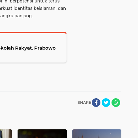
i ini berpotensi untuk terus
kuat identitas keislaman, dan
jangka panjang.
Sekolah Rakyat, Prabowo
SHARE