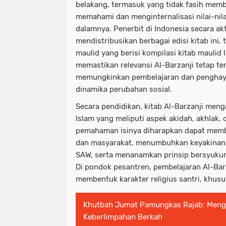
belakang, termasuk yang tidak fasih memb
memahami dan menginternalisasi nilai-nil
dalamnya. Penerbit di Indonesia secara ak
mendistribusikan berbagai edisi kitab ini
maulid yang berisi kompilasi kitab maulid la
memastikan relevansi Al-Barzanji tetap te
memungkinkan pembelajaran dan penghayata
dinamika perubahan sosial.
Secara pendidikan, kitab Al-Barzanji meng
Islam yang meliputi aspek akidah, akhlak
pemahaman isinya diharapkan dapat memben
dan masyarakat, menumbuhkan keyakina
SAW, serta menanamkan prinsip bersyuku
Di pondok pesantren, pembelajaran Al-Bar
membentuk karakter religius santri, khus
Khutbah Jumat Pamungkas Rajab: Meng
Keberlimpahan Berkah