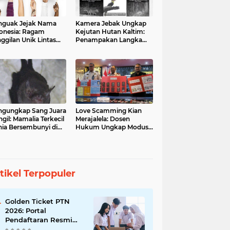
guak Jejak Nama
Kamera Jebak Ungkap
onesia: Ragam
Kejutan Hutan Kaltim:
ggilan Unik Lintas
Penampakan Langka
ara
Orangutan dan Macan
Dahan
gungkap Sang Juara
Love Scamming Kian
gil: Mamalia Terkecil
Merajalela: Dosen
ia Bersembunyi di
Hukum Ungkap Modus
angga Indonesia
dan Bahayanya
tikel Terpopuler
Golden Ticket PTN
2026: Portal
Pendaftaran Resmi
Dibuka, Raih