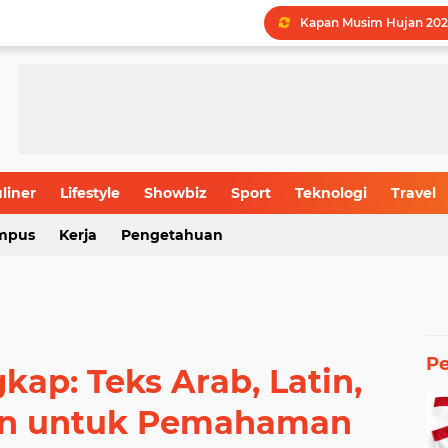
LPDP STEM Industri Str
UMY Gemilang di 5 Bida
Menguak Jejak Nama Ind
Jadwal Batas Akhir Pen
Batas Usia Maksimal Pe
liner
Lifestyle
Showbiz
Sport
Teknologi
Travel
Rahasia Produktivitas I
mpus
Kerja
Pengetahuan
Kapan Musim Hujan 202
P
kap: Teks Arab, Latin,
an untuk Pemahaman