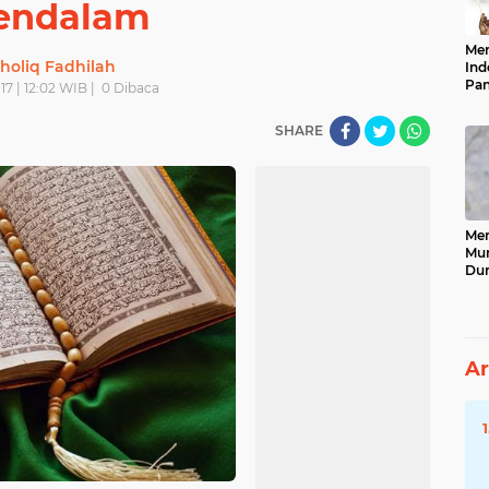
endalam
Men
holiq Fadhilah
Ind
Pan
17 | 12:02 WIB |
0
Dibaca
Neg
SHARE
Men
Mun
Dun
Tet
Ar