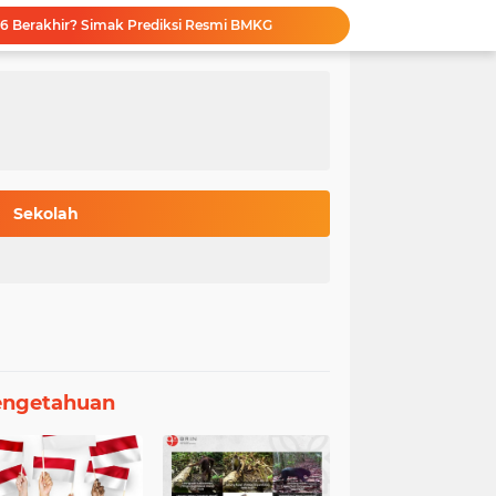
ategis: Kupas Tuntas Syarat & Skema Dana Penuh
ng THE WUR: Kualitas Akademik Diakui Dunia
Wajib NISN Valid: Syarat Utama Pendaftar TKA SD-SMP Menurut Kemendikdasmen
Pahala Berbakti Orang Tua: Hadist Pilihan dan Penjelasan Ulama tentang Birrul Walidain
onesia: Ragam Panggilan Unik Lintas Negara
gisian PDSS SNPMB 2026 Resmi Dirilis
ndaftar Beasiswa LPDP 2026 Terkuak Lengkap
Bongkar 10 Universitas RI dengan Jurusan Teknik Terbaik Versi The WUR 2026
Sekolah
slami: 70 Kutipan Bijak tentang Waktu
6 Berakhir? Simak Prediksi Resmi BMKG
engetahuan