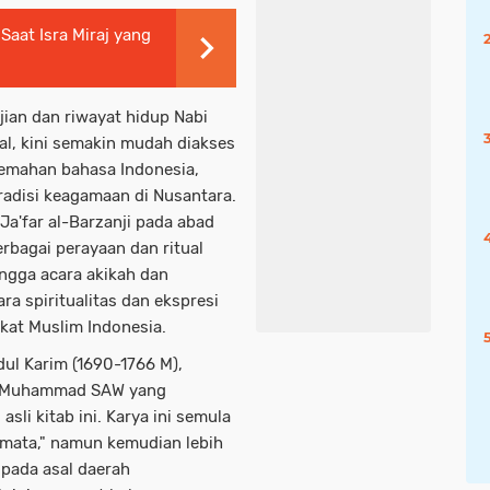
aat Isra Miraj yang
jian dan riwayat hidup Nabi
l, kini semakin mudah diakses
rjemahan bahasa Indonesia,
adisi keagamaan di Nusantara.
 Ja'far al-Barzanji pada abad
erbagai perayaan dan ritual
ingga acara akikah dan
a spiritualitas dan ekspresi
at Muslim Indonesia.
dul Karim (1690-1766 M),
i Muhammad SAW yang
sli kitab ini. Karya ini semula
ermata," namun kemudian lebih
 pada asal daerah