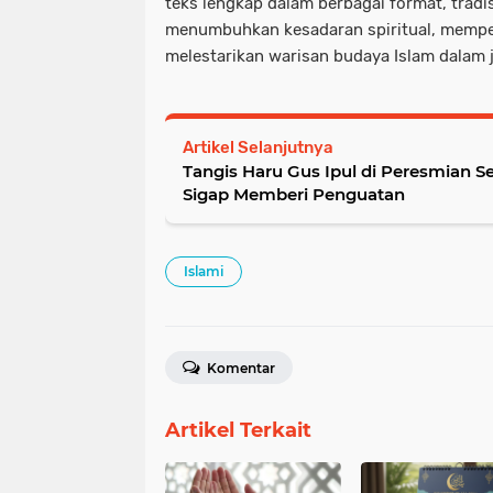
teks lengkap dalam berbagai format, tradis
menumbuhkan kesadaran spiritual, memper
melestarikan warisan budaya Islam dalam 
Artikel Selanjutnya
Tangis Haru Gus Ipul di Peresmian 
Sigap Memberi Penguatan
Islami
Komentar
Artikel Terkait