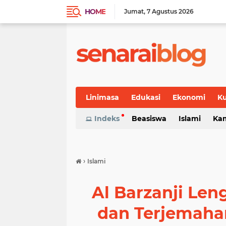
HOME
Jumat
7 Agustus 2026
Linimasa
Edukasi
Ekonomi
Ku
Indeks
Beasiswa
Islami
Ka
›
Islami
Al Barzanji Leng
dan Terjemah