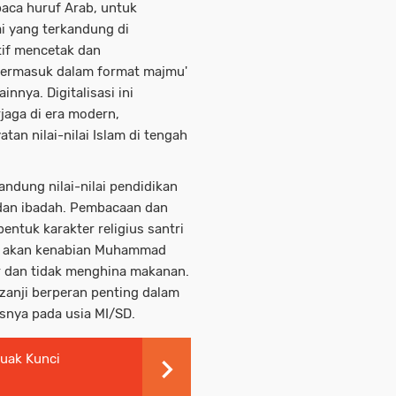
aca huruf Arab, untuk
ai yang terkandung di
tif mencetak dan
, termasuk dalam format majmu'
innya. Digitalisasi ini
rjaga di era modern,
n nilai-nilai Islam di tengah
andung nilai-nilai pendidikan
, dan ibadah. Pembacaan dan
tuk karakter religius santri
n akan kenabian Muhammad
r dan tidak menghina makanan.
zanji berperan penting dalam
usnya pada usia MI/SD.
uak Kunci