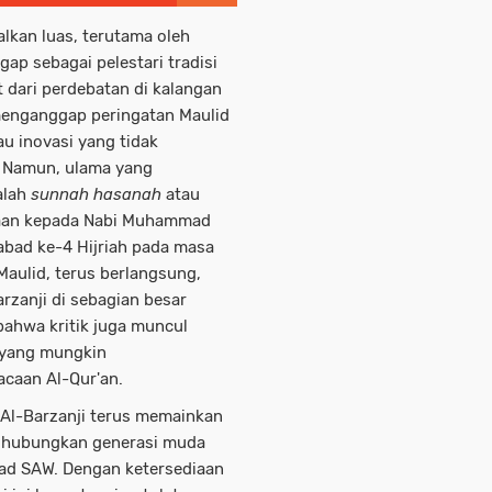
lkan luas, terutama oleh
ap sebagai pelestari tradisi
t dari perdebatan di kalangan
menganggap peringatan Maulid
u inovasi yang tidak
. Namun, ulama yang
alah
sunnah hasanah
atau
taan kepada Nabi Muhammad
 abad ke-4 Hijriah pada masa
aulid, terus berlangsung,
rzanji di sebagian besar
bahwa kritik juga muncul
 yang mungkin
acaan Al-Qur'an.
, Al-Barzanji terus memainkan
nghubungkan generasi muda
ad SAW. Dengan ketersediaan