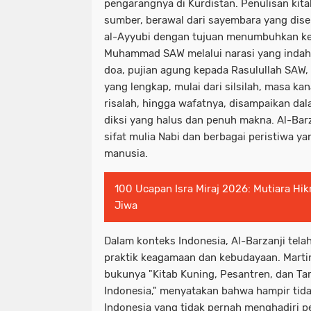
pengarangnya di Kurdistan. Penulisan kita
sumber, berawal dari sayembara yang dise
al-Ayyubi dengan tujuan menumbuhkan ke
Muhammad SAW melalui narasi yang indah. 
doa, pujian agung kepada Rasulullah SAW, 
yang lengkap, mulai dari silsilah, masa k
risalah, hingga wafatnya, disampaikan da
diksi yang halus dan penuh makna. Al-Barz
sifat mulia Nabi dan berbagai peristiwa ya
manusia.
100 Ucapan Isra Miraj 2026: Mutiara H
Jiwa
Dalam konteks Indonesia, Al-Barzanji telah
praktik keagamaan dan kebudayaan. Marti
bukunya "Kitab Kuning, Pesantren, dan Tare
Indonesia," menyatakan bahwa hampir tida
Indonesia yang tidak pernah menghadiri pe