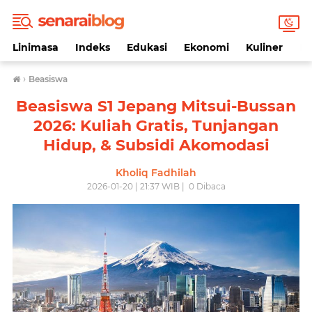
Linimasa
Indeks
Edukasi
Ekonomi
Kuliner
Li
›
Beasiswa
Beasiswa S1 Jepang Mitsui-Bussan
2026: Kuliah Gratis, Tunjangan
Hidup, & Subsidi Akomodasi
Kholiq Fadhilah
2026-01-20 | 21:37 WIB |
0
Dibaca