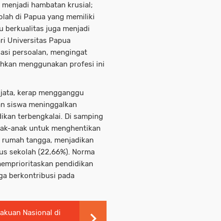
 menjadi hambatan krusial;
lah di Papua yang memiliki
u berkualitas juga menjadi
ari Universitas Papua
asi persoalan, mengingat
ahkan menggunakan profesi ini
njata, kerap mengganggu
an siswa meninggalkan
ikan terbengkalai. Di samping
nak-anak untuk menghentikan
 rumah tangga, menjadikan
tus sekolah (22,66%). Norma
 memprioritaskan pendidikan
ga berkontribusi pada
akuan Nasional di