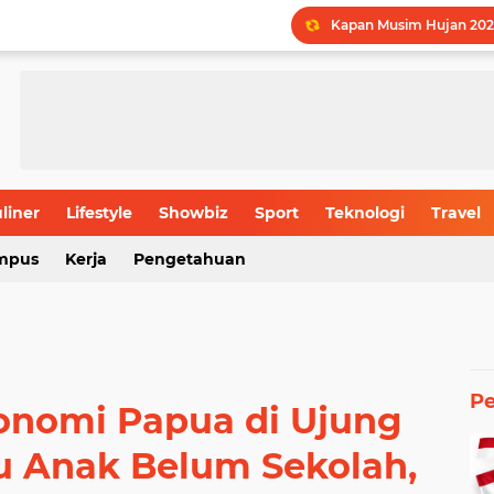
Kapan Musim Hujan 202
LPDP STEM Industri Str
UMY Gemilang di 5 Bida
Menguak Jejak Nama Ind
Jadwal Batas Akhir Pen
Batas Usia Maksimal Pe
liner
Lifestyle
Showbiz
Sport
Teknologi
Travel
mpus
Kerja
Pengetahuan
Rahasia Produktivitas I
P
onomi Papua di Ujung
u Anak Belum Sekolah,