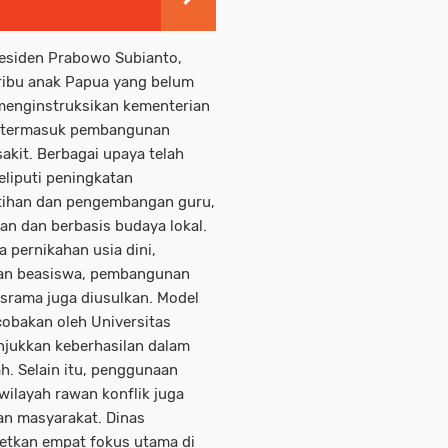
residen Prabowo Subianto,
ribu anak Papua yang belum
 menginstruksikan kementerian
t, termasuk pembangunan
akit. Berbagai upaya telah
eliputi peningkatan
latihan dan pengembangan guru,
n dan berbasis budaya lokal.
a pernikahan usia dini,
erian beasiswa, pembangunan
srama juga diusulkan. Model
cobakan oleh Universitas
jukkan keberhasilan dalam
h. Selain itu, penggunaan
wilayah rawan konflik juga
n masyarakat. Dinas
getkan empat fokus utama di