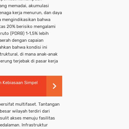
yang memadai, akumulasi
enaga kerja menurun, dan daya
a mengindikasikan bahwa
atas 20% berisiko mengalami
uto (PDRB) 1-1,5% lebih
aerah dengan capaian
ahkan bahwa kondisi ini
truktural, di mana anak-anak
rung terjebak di pasar kerja
n Kebiasaan Simpel
bersifat multifaset. Tantangan
esar wilayah terdiri dari
lit akses menuju fasilitas
edalaman. Infrastruktur