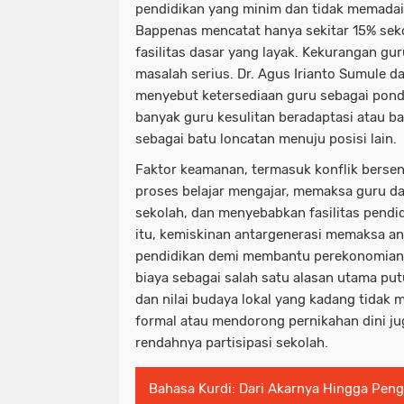
pendidikan yang minim dan tidak memadai
Bappenas mencatat hanya sekitar 15% seko
fasilitas dasar yang layak. Kekurangan gur
masalah serius. Dr. Agus Irianto Sumule d
menyebut ketersediaan guru sebagai pond
banyak guru kesulitan beradaptasi atau b
sebagai batu loncatan menuju posisi lain.
Faktor keamanan, termasuk konflik berse
proses belajar mengajar, memaksa guru d
sekolah, dan menyebabkan fasilitas pendid
itu, kemiskinan antargenerasi memaksa a
pendidikan demi membantu perekonomian
biaya sebagai salah satu alasan utama pu
dan nilai budaya lokal yang kadang tidak
formal atau mendorong pernikahan dini ju
rendahnya partisipasi sekolah.
Bahasa Kurdi: Dari Akarnya Hingga Peng