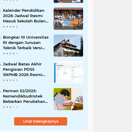
Peluangmu Sekarang!
Kalender Pendidikan
2026: Jadwal Resmi
Masuk Sekolah Bulan
Januari di Berbagai
Daerah
Bongkar 10 Universitas
RI dengan Jurusan
Teknik Terbaik Versi
The WUR 2026
Jadwal Batas Akhir
Pengisian PDSS
SNPMB 2026 Resmi
Dirilis
Permen 52/2025:
Kemendikbudristek
Beberkan Perubahan
Status Dosen yang
Krusial
Lihat Selengkapnya