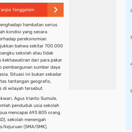
 Tanpa Tenggelam
menghadapi hambatan serius
ah kondisi yang secara
terhadap perekonomian
njukkan bahwa sekitar 700.000
angku sekolah atau tidak
 kekhawatiran dari para pakar
ap pembangunan sumber daya
ia. Situasi ini bukan sekadar
sitas tantangan geografis,
 di wilayah tersebut.
kwari, Agus Irianto Sumule,
mlah penduduk usia sekolah
apua mencapai 693.805 orang.
(SD), sekolah menengah
as/kejuruan (SMA/SMK).