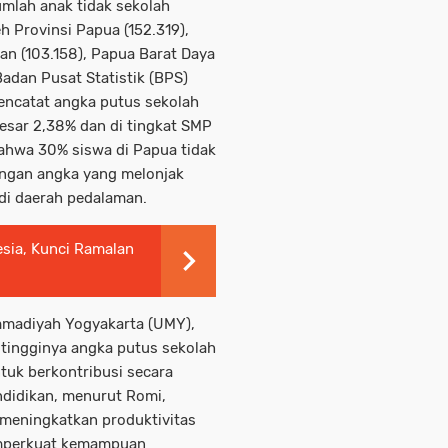
umlah anak tidak sekolah
eh Provinsi Papua (152.319),
n (103.158), Papua Barat Daya
Badan Pusat Statistik (BPS)
ncatat angka putus sekolah
besar 2,38% dan di tingkat SMP
ahwa 30% siswa di Papua tidak
engan angka yang melonjak
di daerah pedalaman.
esia, Kunci Ramalan
madiyah Yogyakarta (UMY),
tingginya angka putus sekolah
tuk berkontribusi secara
ndidikan, menurut Romi,
 meningkatkan produktivitas
emperkuat kemampuan