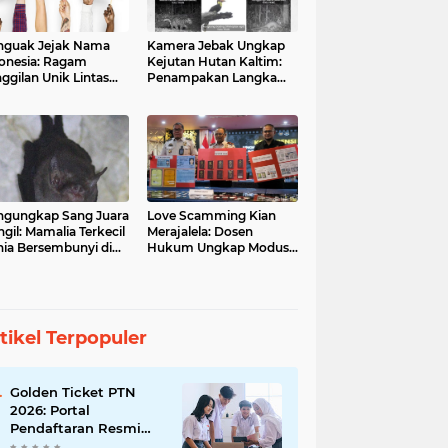
guak Jejak Nama
Kamera Jebak Ungkap
onesia: Ragam
Kejutan Hutan Kaltim:
ggilan Unik Lintas
Penampakan Langka
ara
Orangutan dan Macan
Dahan
gungkap Sang Juara
Love Scamming Kian
gil: Mamalia Terkecil
Merajalela: Dosen
ia Bersembunyi di
Hukum Ungkap Modus
angga Indonesia
dan Bahayanya
tikel Terpopuler
Golden Ticket PTN
2026: Portal
Pendaftaran Resmi
Dibuka, Raih