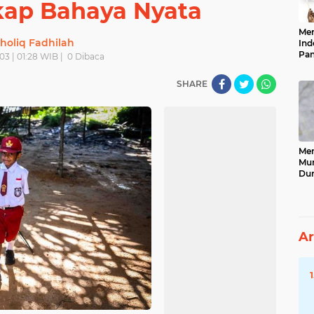
kap Bahaya Nyata
Men
holiq Fadhilah
Ind
Pan
03 | 01:28 WIB |
0
Dibaca
Neg
SHARE
Men
Mun
Dun
Tet
Ar