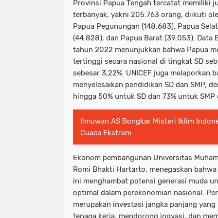
Provinsi Papua Tengah tercatat memiliki j
terbanyak, yakni 205.763 orang, diikuti ol
Papua Pegunungan (148.683), Papua Selata
(44.828), dan Papua Barat (39.053). Data 
tahun 2022 menunjukkan bahwa Papua me
tertinggi secara nasional di tingkat SD se
sebesar 3,22%. UNICEF juga melaporkan b
menyelesaikan pendidikan SD dan SMP, d
hingga 50% untuk SD dan 73% untuk SMP 
Ilmuwan AS Bongkar Misteri Iklim Indon
Cuaca Ekstrem
Ekonom pembangunan Universitas Muham
Romi Bhakti Hartarto, menegaskan bahwa 
ini menghambat potensi generasi muda un
optimal dalam perekonomian nasional. Pe
merupakan investasi jangka panjang yang
tenaga kerja, mendorong inovasi, dan m