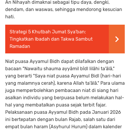
An Nihayah dimaknai sebagai tipu daya, dengki,
dendam, dan waswas, sehingga mendorong kesucian
hati.
Strategi 5 Khutbah Jumat Sya'ban:
Tingkatkan Ibadah dan Takwa Sambut
Ramadan
Niat puasa Ayyamul Bidh dapat dilafalkan dengan
bacaan "Nawaitu shauma ayyâmil bîdl lilâhi ta'âlâ,"
yang berarti "Saya niat puasa Ayyamul Bidl (hari-hari
yang malamnya cerah), karena Allah ta'âlâ." Para ulama
juga memperbolehkan pembacaan niat di siang hari
asalkan individu yang berpuasa belum melakukan hal-
hal yang membatalkan puasa sejak terbit fajar.
Pelaksanaan puasa Ayyamul Bidh pada Januari 2026
ini bertepatan dengan bulan Rajab, salah satu dari
empat bulan haram (Asyhurul Hurum) dalam kalender