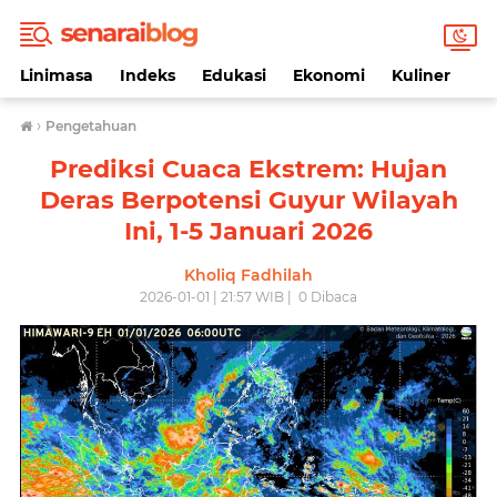
Linimasa
Indeks
Edukasi
Ekonomi
Kuliner
Li
›
Pengetahuan
Prediksi Cuaca Ekstrem: Hujan
Deras Berpotensi Guyur Wilayah
Ini, 1-5 Januari 2026
Kholiq Fadhilah
2026-01-01 | 21:57 WIB |
0
Dibaca