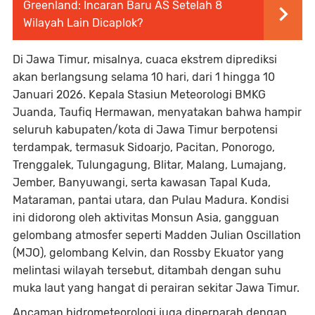
Greenland: Incaran Baru AS Setelah 8
Wilayah Lain Dicaplok?
Di Jawa Timur, misalnya, cuaca ekstrem diprediksi
akan berlangsung selama 10 hari, dari 1 hingga 10
Januari 2026. Kepala Stasiun Meteorologi BMKG
Juanda, Taufiq Hermawan, menyatakan bahwa hampir
seluruh kabupaten/kota di Jawa Timur berpotensi
terdampak, termasuk Sidoarjo, Pacitan, Ponorogo,
Trenggalek, Tulungagung, Blitar, Malang, Lumajang,
Jember, Banyuwangi, serta kawasan Tapal Kuda,
Mataraman, pantai utara, dan Pulau Madura. Kondisi
ini didorong oleh aktivitas Monsun Asia, gangguan
gelombang atmosfer seperti Madden Julian Oscillation
(MJO), gelombang Kelvin, dan Rossby Ekuator yang
melintasi wilayah tersebut, ditambah dengan suhu
muka laut yang hangat di perairan sekitar Jawa Timur.
Ancaman hidrometeorologi juga diperparah dengan