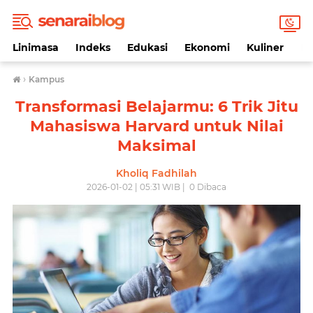
Linimasa
Indeks
Edukasi
Ekonomi
Kuliner
Li
›
Kampus
Transformasi Belajarmu: 6 Trik Jitu
Mahasiswa Harvard untuk Nilai
Maksimal
Kholiq Fadhilah
2026-01-02 | 05:31 WIB |
0
Dibaca