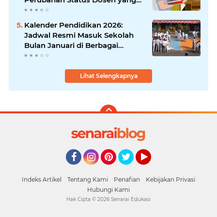
Krusial
Kalender Pendidikan 2026:
Jadwal Resmi Masuk Sekolah
Bulan Januari di Berbagai
Daerah
Lihat Selengkapnya
Facebook
Instagram
Pinterest
Twitter
YouTube
Indeks Artikel
Tentang Kami
Penafian
Kebijakan Privasi
Hubungi Kami
Hak Cipta ©
2026
Senarai Edukasi