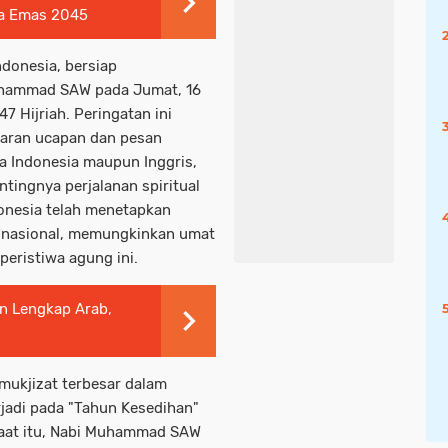
ia Emas 2045
ndonesia, bersiap
Muhammad SAW pada Jumat, 16
7 Hijriah. Peringatan ini
baran ucapan dan pesan
sa Indonesia maupun Inggris,
tingnya perjalanan spiritual
onesia telah menetapkan
ur nasional, memungkinkan umat
eristiwa agung ini.
n Lengkap Arab,
 mukjizat terbesar dalam
erjadi pada "Tahun Kesedihan"
 Saat itu, Nabi Muhammad SAW