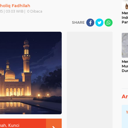
holiq Fadhilah
15 | 03:03 WIB |
0
Dibaca
Men
Ind
Pan
SHARE
Neg
Men
Mun
Dun
Tet
Ar
ah, Kunci