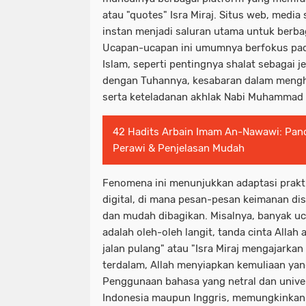
atau "quotes" Isra Miraj. Situs web, media 
instan menjadi saluran utama untuk berbag
Ucapan-ucapan ini umumnya berfokus pada 
Islam, seperti pentingnya shalat sebagai
dengan Tuhannya, kesabaran dalam mengha
serta keteladanan akhlak Nabi Muhammad
42 Hadits Arbain Imam An-Nawawi: Pan
Perawi & Penjelasan Mudah
Fenomena ini menunjukkan adaptasi prakt
digital, di mana pesan-pesan keimanan dis
dan mudah dibagikan. Misalnya, banyak u
adalah oleh-oleh langit, tanda cinta Alla
jalan pulang" atau "Isra Miraj mengajarka
terdalam, Allah menyiapkan kemuliaan yan
Penggunaan bahasa yang netral dan univer
Indonesia maupun Inggris, memungkinkan