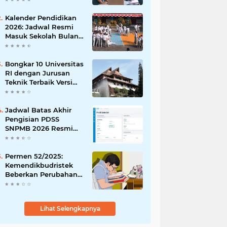
Peluangmu Sekarang!
Kalender Pendidikan
2026: Jadwal Resmi
Masuk Sekolah Bulan
Januari di Berbagai
Daerah
Bongkar 10 Universitas
RI dengan Jurusan
Teknik Terbaik Versi
The WUR 2026
Jadwal Batas Akhir
Pengisian PDSS
SNPMB 2026 Resmi
Dirilis
Permen 52/2025:
Kemendikbudristek
Beberkan Perubahan
Status Dosen yang
Krusial
Lihat Selengkapnya