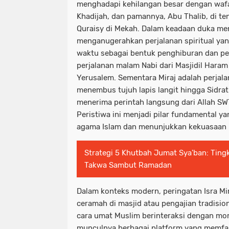
menghadapi kehilangan besar dengan wafat
Khadijah, dan pamannya, Abu Thalib, di te
Quraisy di Mekah. Dalam keadaan duka me
menganugerahkan perjalanan spiritual ya
waktu sebagai bentuk penghiburan dan pe
perjalanan malam Nabi dari Masjidil Haram 
Yerusalem. Sementara Miraj adalah perjala
menembus tujuh lapis langit hingga Sidrat
menerima perintah langsung dari Allah SW
Peristiwa ini menjadi pilar fundamental 
agama Islam dan menunjukkan kekuasaan 
Strategi 5 Khutbah Jumat Sya'ban: Ting
Takwa Sambut Ramadan
Dalam konteks modern, peringatan Isra Mira
ceramah di masjid atau pengajian tradision
cara umat Muslim berinteraksi dengan mo
munculnya berbagai platform yang memfasi