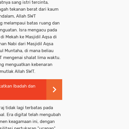
nya sang istri tercinta,
ngah tekanan berat dari kaum
ndalam, Allah SWT
ng melampaui batas ruang dan
nguatan. Isra mengacu pada
di Mekah ke Masjidil Aqsa di
nan Nabi dari Masjidil Aqsa
ul Muntaha, di mana beliau
T mengenai shalat lima waktu.
yang menguatkan kebenaran
mutlak Allah SWT.
katkan Ibadah dan
j tidak lagi terbatas pada
al. Era digital telah mengubah
men keagamaan ini, dengan
litasi pertukaran "ucapan"