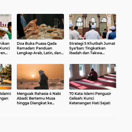
mikan
Doa Buka Puasa Qada
Strategi 5 Khutbah Jumat
 Kunci
Ramadan: Panduan
Sya'ban: Tingkatkan
ren
Lengkap Arab, Latin, dan
Ibadah dan Takwa
Emas
Terjemahan
Sambut Ramadan
slami:
Menguak Rahasia 4 Nabi
70 Kata Islami Pengusir
ngan
Abadi: Bertemu Musa
Gelisah: Kunci
hingga Diangkat ke
Ketenangan Hati Sejati
Langit