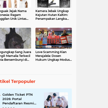
guak Jejak Nama
Kamera Jebak Ungkap
onesia: Ragam
Kejutan Hutan Kaltim:
ggilan Unik Lintas
Penampakan Langka
ara
Orangutan dan Macan
Dahan
gungkap Sang Juara
Love Scamming Kian
gil: Mamalia Terkecil
Merajalela: Dosen
ia Bersembunyi di
Hukum Ungkap Modus
angga Indonesia
dan Bahayanya
tikel Terpopuler
Golden Ticket PTN
2026: Portal
Pendaftaran Resmi
Dibuka, Raih