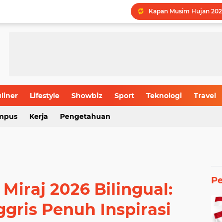
Kapan Musim Hujan 202
LPDP STEM Industri Str
UMY Gemilang di 5 Bida
Menguak Jejak Nama Ind
Jadwal Batas Akhir Pen
Batas Usia Maksimal Pe
liner
Lifestyle
Showbiz
Sport
Teknologi
Travel
Rahasia Produktivitas I
mpus
Kerja
Pengetahuan
P
Miraj 2026 Bilingual:
ggris Penuh Inspirasi