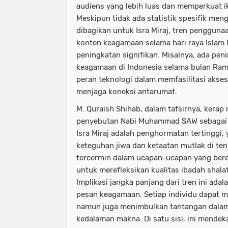
audiens yang lebih luas dan memperkuat i
Meskipun tidak ada statistik spesifik men
dibagikan untuk Isra Miraj, tren pengguna
konten keagamaan selama hari raya Islam
peningkatan signifikan. Misalnya, ada pen
keagamaan di Indonesia selama bulan Ram
peran teknologi dalam memfasilitasi akse
menjaga koneksi antarumat.
M. Quraish Shihab, dalam tafsirnya, kera
penyebutan Nabi Muhammad SAW sebagai '
Isra Miraj adalah penghormatan tertinggi
keteguhan jiwa dan ketaatan mutlak di teng
tercermin dalam ucapan-ucapan yang ber
untuk merefleksikan kualitas ibadah shal
Implikasi jangka panjang dari tren ini ada
pesan keagamaan. Setiap individu dapat 
namun juga menimbulkan tantangan dalam
kedalaman makna. Di satu sisi, ini mendek