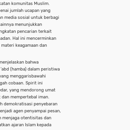
katan komunitas Muslim.
genai jumlah ucapan yang
an media sosial untuk berbagi
 lainnya menunjukkan
ingkatan pencarian terkait
adan. Hal ini mencerminkan
s materi keagamaan dan
p menjelaskan bahwa
abd (hamba) dalam peristiwa
, yang menggarisbawahi
ah cobaan. Spirit ini
edar, yang mendorong umat
at dan mempertebal iman.
lah demokratisasi penyebaran
menjadi agen penyampai pesan,
 menjaga otentisitas dan
atkan ajaran Islam kepada