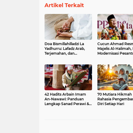
Artikel Terkait
Doa Bismillahilladzi La
Cucun Ahmad Res
Yadhurru: Lafadz Arab,
Majelis Al-Halimah,
Terjemahan, dan
Modernisasi Pesant
Keutamaan Perlindungan
Menuju Indonesia 
Diri
2045
42 Hadits Arbain Imam
70 Mutiara Hikmah I
An-Nawawi: Panduan
Rahasia Pengemba
Lengkap Sanad Perawi &
Diri Setiap Hari
Penjelasan Mudah