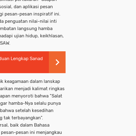
sosial, dan aplikasi pesan
i pesan-pesan inspiratif ini.
penguatan nilai-nilai inti
 jembatan langsung hamba
dapi ujian hidup, keikhlasan,
 SAW.
duan Lengkap Sanad
ik keagamaan dalam lanskap
arikan menjadi kalimat ringkas
capan menyoroti bahwa "Salat
h agar hamba-Nya selalu punya
n bahwa setelah kesedihan
g tak terbayangkan".
sal, baik dalam Bahasa
 pesan-pesan ini menjangkau