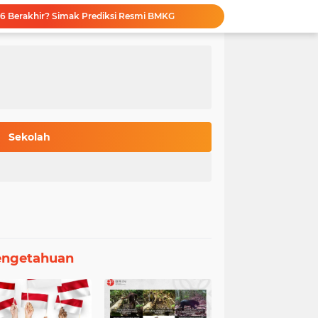
6 Berakhir? Simak Prediksi Resmi BMKG
ategis: Kupas Tuntas Syarat & Skema Dana Penuh
ng THE WUR: Kualitas Akademik Diakui Dunia
Wajib NISN Valid: Syarat Utama Pendaftar TKA SD-SMP Menurut Kemendikdasmen
Pahala Berbakti Orang Tua: Hadist Pilihan dan Penjelasan Ulama tentang Birrul Walidain
onesia: Ragam Panggilan Unik Lintas Negara
gisian PDSS SNPMB 2026 Resmi Dirilis
ndaftar Beasiswa LPDP 2026 Terkuak Lengkap
Sekolah
Bongkar 10 Universitas RI dengan Jurusan Teknik Terbaik Versi The WUR 2026
slami: 70 Kutipan Bijak tentang Waktu
engetahuan