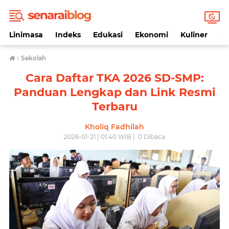
Linimasa
Indeks
Edukasi
Ekonomi
Kuliner
Li
›
Sekolah
Cara Daftar TKA 2026 SD-SMP:
Panduan Lengkap dan Link Resmi
Terbaru
Kholiq Fadhilah
2026-01-21 | 01:40 WIB |
0
Dibaca