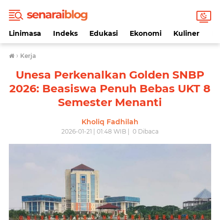
Linimasa
Indeks
Edukasi
Ekonomi
Kuliner
Li
›
Kerja
Unesa Perkenalkan Golden SNBP
2026: Beasiswa Penuh Bebas UKT 8
Semester Menanti
Kholiq Fadhilah
2026-01-21 | 01:48 WIB |
0
Dibaca