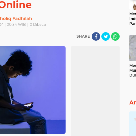
Online
Men
holiq Fadhilah
Ind
Pan
04 | 00:34 WIB |
0
Dibaca
Neg
SHARE
Men
Mun
Dun
Tet
Ar