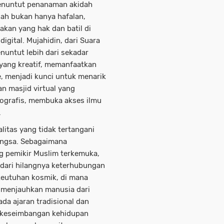
menuntut penanaman akidah
kidah bukan hanya hafalan,
kan yang hak dan batil di
igital. Mujahidin, dari Suara
untut lebih dari sekadar
ang kreatif, memanfaatkan
e, menjadi kunci untuk menarik
an masjid virtual yang
ografis, membuka akses ilmu
.
alitas yang tidak tertangani
angsa. Sebagaimana
g pemikir Muslim terkemuka,
i dari hilangnya keterhubungan
 keutuhan kosmik, di mana
h menjauhkan manusia dari
pada ajaran tradisional dan
i keseimbangan kehidupan