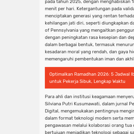
pada tahun 2025, dengan menghabiskan 18
menit per hari. Ketergantungan pada valida
menciptakan generasi yang rentan terhada
kehilangan jati diri, seperti diungkapkan d
of Pennsylvania yang mengaitkan penggun
dengan peningkatan rasa kesepian dan depre
dalam berbagai bentuk, termasuk menurun
kesadaran moral yang rendah, dan gaya hid
memengaruhi pembentukan iman dan akhl
Optimalkan Ramadhan 2026: 5 Jadwal Ib
untuk Pekerja Sibuk, Lengkap Waktu
Para ahli dan institusi keagamaan menyer
Silviana Putri Kusumawati, dalam jurnal P
Digital, mengemukakan pentingnya menginte
dalam format teknologi modern serta me
pengawasan melalui kolaborasi orang tua d
bertujuan menjadikan teknologi sebagai s