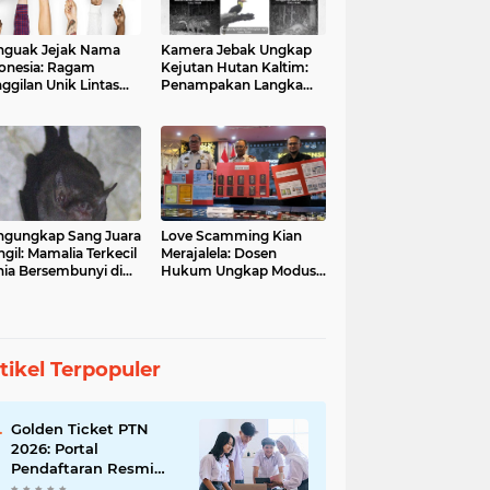
guak Jejak Nama
Kamera Jebak Ungkap
onesia: Ragam
Kejutan Hutan Kaltim:
ggilan Unik Lintas
Penampakan Langka
ara
Orangutan dan Macan
Dahan
gungkap Sang Juara
Love Scamming Kian
gil: Mamalia Terkecil
Merajalela: Dosen
ia Bersembunyi di
Hukum Ungkap Modus
angga Indonesia
dan Bahayanya
tikel Terpopuler
Golden Ticket PTN
2026: Portal
Pendaftaran Resmi
Dibuka, Raih