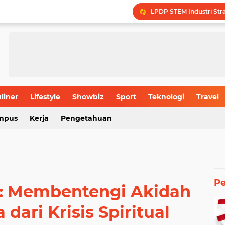
LPDP STEM Industri Str
UMY Gemilang di 5 Bida
Menguak Jejak Nama Ind
Jadwal Batas Akhir Pen
Batas Usia Maksimal Pe
liner
Lifestyle
Showbiz
Sport
Teknologi
Travel
Rahasia Produktivitas I
mpus
Kerja
Pengetahuan
Kapan Musim Hujan 202
P
an: Membentengi Akidah
dari Krisis Spiritual