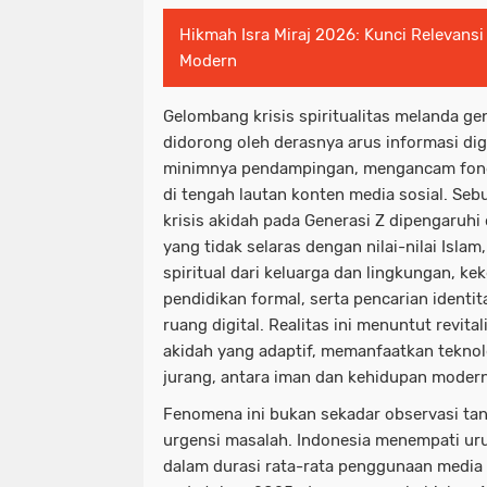
Hikmah Isra Miraj 2026: Kunci Relevansi 
Modern
Gelombang krisis spiritualitas melanda g
didorong oleh derasnya arus informasi digi
minimnya pendampingan, mengancam fond
di tengah lautan konten media sosial. Se
krisis akidah pada Generasi Z dipengaruhi 
yang tidak selaras dengan nilai-nilai Isla
spiritual dari keluarga dan lingkungan, k
pendidikan formal, serta pencarian identita
ruang digital. Realitas ini menuntut revita
akidah yang adaptif, memanfaatkan teknol
jurang, antara iman dan kehidupan modern
Fenomena ini bukan sekadar observasi ta
urgensi masalah. Indonesia menempati uru
dalam durasi rata-rata penggunaan media 