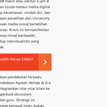
8 menit atau sekitar 3 jam 8
si sosial melalui media digital
p kecemasan, rendah diri, dan
alam penelitian dari University
aan media sosial berlebihan
si. Krisis ini termanifestasi
nya minat beribadah,
up individualistis yang
ak.
adah Harian Efektif
ukan pendekatan terpadu.
endidikan Aqidah-Akhlak di Era
grasikan nilai-nilai Islam ke
mperkuat ekosistem
an guru. Strategi ini
arana penguat iman, bukan