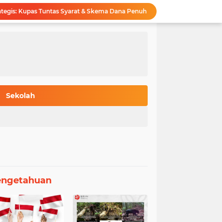
ategis: Kupas Tuntas Syarat & Skema Dana Penuh
ng THE WUR: Kualitas Akademik Diakui Dunia
Wajib NISN Valid: Syarat Utama Pendaftar TKA SD-SMP Menurut Kemendikdasmen
Pahala Berbakti Orang Tua: Hadist Pilihan dan Penjelasan Ulama tentang Birrul Walidain
onesia: Ragam Panggilan Unik Lintas Negara
gisian PDSS SNPMB 2026 Resmi Dirilis
ndaftar Beasiswa LPDP 2026 Terkuak Lengkap
Bongkar 10 Universitas RI dengan Jurusan Teknik Terbaik Versi The WUR 2026
Sekolah
slami: 70 Kutipan Bijak tentang Waktu
6 Berakhir? Simak Prediksi Resmi BMKG
engetahuan