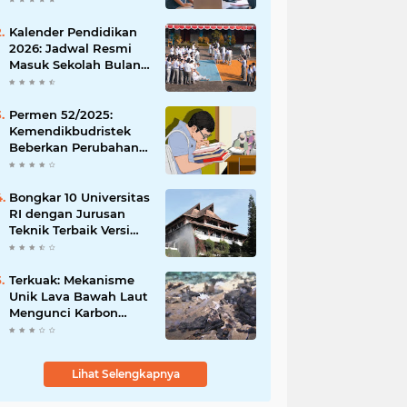
Peluangmu Sekarang!
Kalender Pendidikan
2026: Jadwal Resmi
Masuk Sekolah Bulan
Januari di Berbagai
Daerah
Permen 52/2025:
Kemendikbudristek
Beberkan Perubahan
Status Dosen yang
Krusial
Bongkar 10 Universitas
RI dengan Jurusan
Teknik Terbaik Versi
The WUR 2026
Terkuak: Mekanisme
Unik Lava Bawah Laut
Mengunci Karbon
Dioksida
Lihat Selengkapnya