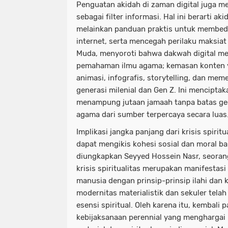
Penguatan akidah di zaman digital juga 
sebagai filter informasi. Hal ini berarti a
melainkan panduan praktis untuk membeda
internet, serta mencegah perilaku maksiat d
Muda, menyoroti bahwa dakwah digital men
pemahaman ilmu agama; kemasan konten y
animasi, infografis, storytelling, dan mem
generasi milenial dan Gen Z. Ini menciptak
menampung jutaan jamaah tanpa batas ge
agama dari sumber terpercaya secara luas
Implikasi jangka panjang dari krisis spiritu
dapat mengikis kohesi sosial dan moral b
diungkapkan Seyyed Hossein Nasr, seoran
krisis spiritualitas merupakan manifestas
manusia dengan prinsip-prinsip ilahi dan
modernitas materialistik dan sekuler tela
esensi spiritual. Oleh karena itu, kembali 
kebijaksanaan perennial yang mengharga