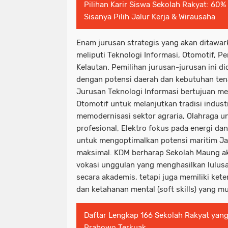
Pilihan Karir Siswa Sekolah Rakyat: 60%
Sisanya Pilih Jalur Kerja & Wirausaha
Enam jurusan strategis yang akan ditawa
meliputi Teknologi Informasi, Otomotif, Pe
Kelautan. Pemilihan jurusan-jurusan ini d
dengan potensi daerah dan kebutuhan tena
Jurusan Teknologi Informasi bertujuan men
Otomotif untuk melanjutkan tradisi indust
memodernisasi sektor agraria, Olahraga u
profesional, Elektro fokus pada energi dan 
untuk mengoptimalkan potensi maritim Ja
maksimal. KDM berharap Sekolah Maung a
vokasi unggulan yang menghasilkan lulusa
secara akademis, tetapi juga memiliki keter
dan ketahanan mental (soft skills) yang m
Daftar Lengkap 166 Sekolah Rakyat yang
Prabowo Terkuak