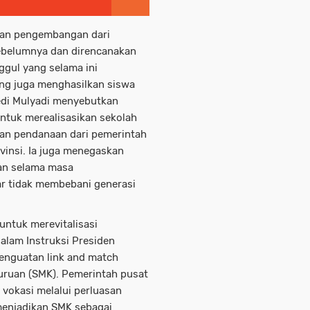
an pengembangan dari
ebelumnya dan direncanakan
gul yang selama ini
ang juga menghasilkan siswa
Dedi Mulyadi menyebutkan
untuk merealisasikan sekolah
an pendanaan dari pemerintah
insi. Ia juga menegaskan
an selama masa
ar tidak membebani generasi
 untuk merevitalisasi
dalam Instruksi Presiden
enguatan link and match
uruan (SMK). Pemerintah pusat
vokasi melalui perluasan
menjadikan SMK sebagai