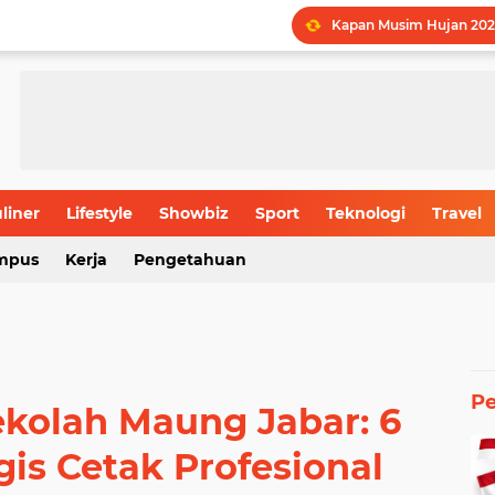
Kapan Musim Hujan 202
LPDP STEM Industri Str
UMY Gemilang di 5 Bida
Menguak Jejak Nama Ind
Jadwal Batas Akhir Pen
Batas Usia Maksimal Pe
liner
Lifestyle
Showbiz
Sport
Teknologi
Travel
mpus
Kerja
Pengetahuan
Rahasia Produktivitas I
P
kolah Maung Jabar: 6
gis Cetak Profesional