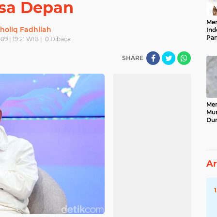
sa Depan
Men
holiq Fadhilah
Ind
Pan
09 | 19:21 WIB |
0
Dibaca
Neg
SHARE
Men
Mun
Dun
Tet
Ar