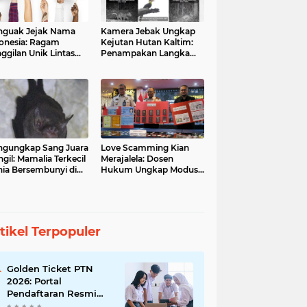
guak Jejak Nama
Kamera Jebak Ungkap
onesia: Ragam
Kejutan Hutan Kaltim:
ggilan Unik Lintas
Penampakan Langka
ara
Orangutan dan Macan
Dahan
gungkap Sang Juara
Love Scamming Kian
gil: Mamalia Terkecil
Merajalela: Dosen
ia Bersembunyi di
Hukum Ungkap Modus
angga Indonesia
dan Bahayanya
tikel Terpopuler
Golden Ticket PTN
2026: Portal
Pendaftaran Resmi
Dibuka, Raih