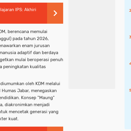
jaran IPS: Akhiri
KDM, berencana memulai
ggul) pada tahun 2026,
menawarkan enam jurusan
manusia adaptif dan berdaya
argetkan mulai beroperasi penuh
a peningkatan kualitas
 diumumkan oleh KDM melalui
al Humas Jabar, menegaskan
pendidikan. Konsep "Maung"
a, diakronimkan menjadi
ntuk mencetak generasi yang
kter kuat.