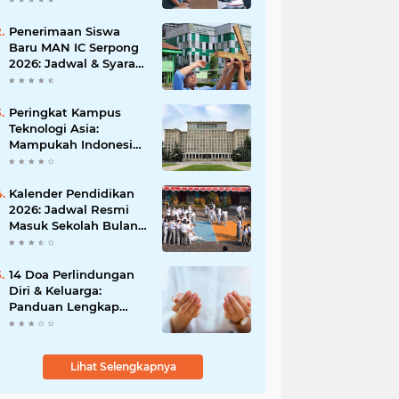
Peluangmu Sekarang!
Penerimaan Siswa
Baru MAN IC Serpong
2026: Jadwal & Syarat
Lengkap Pendaftaran
Peringkat Kampus
Teknologi Asia:
Mampukah Indonesia
Menembus Top 10
Terbaik?
Kalender Pendidikan
2026: Jadwal Resmi
Masuk Sekolah Bulan
Januari di Berbagai
Daerah
14 Doa Perlindungan
Diri & Keluarga:
Panduan Lengkap
Arab, Latin, dan Arti
Lihat Selengkapnya