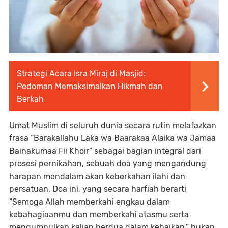
Strategi Acara Isra Miraj di Masjid:
Pedoman Memaksimalkan Hikmah dan
Berkah
Umat Muslim di seluruh dunia secara rutin melafazkan
frasa “Barakallahu Laka wa Baarakaa Alaika wa Jamaa
Bainakumaa Fii Khoir” sebagai bagian integral dari
prosesi pernikahan, sebuah doa yang mengandung
harapan mendalam akan keberkahan ilahi dan
persatuan. Doa ini, yang secara harfiah berarti
“Semoga Allah memberkahi engkau dalam
kebahagiaanmu dan memberkahi atasmu serta
mengumpulkan kalian berdua dalam kebaikan,” bukan