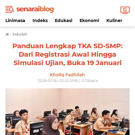
Linimasa
Indeks
Edukasi
Ekonomi
Kuliner
Li
›
Sekolah
Panduan Lengkap TKA SD-SMP:
Dari Registrasi Awal Hingga
Simulasi Ujian, Buka 19 Januari
Kholiq Fadhilah
2026-01-16 | 02:52 WIB |
0
Dibaca