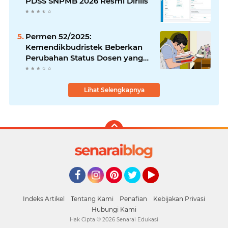
PDSS SNPMB 2026 Resmi Dirilis
Permen 52/2025:
Kemendikbudristek Beberkan
Perubahan Status Dosen yang
Krusial
Lihat Selengkapnya
Facebook
Instagram
Pinterest
Twitter
YouTube
Indeks Artikel
Tentang Kami
Penafian
Kebijakan Privasi
Hubungi Kami
Hak Cipta ©
2026
Senarai Edukasi