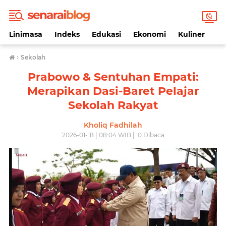
Linimasa
Indeks
Edukasi
Ekonomi
Kuliner
Li
›
Sekolah
Prabowo & Sentuhan Empati:
Merapikan Dasi-Baret Pelajar
Sekolah Rakyat
Kholiq Fadhilah
2026-01-18 | 08:04 WIB |
0
Dibaca