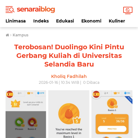
Linimasa
Indeks
Edukasi
Ekonomi
Kuliner
Li
›
Kampus
Terobosan! Duolingo Kini Pintu
Gerbang Kuliah di Universitas
Selandia Baru
Kholiq Fadhilah
2026-01-16 | 10:34 WIB |
0
Dibaca