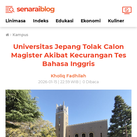
Linimasa
Indeks
Edukasi
Ekonomi
Kuliner
Li
›
Kampus
Universitas Jepang Tolak Calon
Magister Akibat Kecurangan Tes
Bahasa Inggris
Kholiq Fadhilah
2026-01-15 | 22:59 WIB |
0
Dibaca