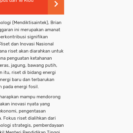
mpus dan 18 Ribu
ologi (Mendiktisaintek), Brian
ggaran ini merupakan amanat
erkontribusi signifikan
iset dan Inovasi Nasional
ana riset akan diarahkan untuk
una penguatan ketahanan
ras, jagung, bawang putih,
 itu, riset di bidang energi
ergi baru dan terbarukan
pada energi fosil.
i diharapkan mampu mendorong
takan inovasi nyata yang
ekonomi, pengentasan
 Fokus riset dialihkan dari
nologi strategis, pemberdayaan
kil Menteri Pendidikan Tinggi,