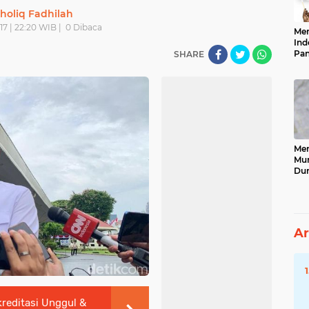
holiq Fadhilah
17 | 22:20 WIB |
0
Dibaca
Men
Ind
Pan
SHARE
Neg
Men
Mun
Dun
Tet
Ar
reditasi Unggul &