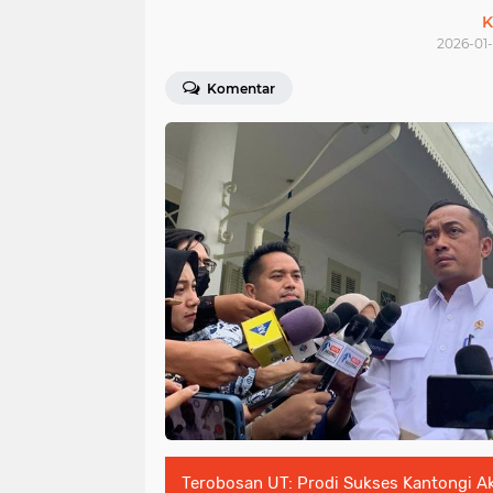
K
2026-01-
Komentar
Terobosan UT: Prodi Sukses Kantongi Ak