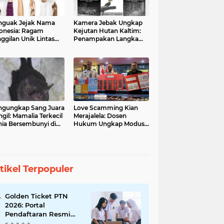
guak Jejak Nama
Kamera Jebak Ungkap
onesia: Ragam
Kejutan Hutan Kaltim:
ggilan Unik Lintas
Penampakan Langka
ara
Orangutan dan Macan
Dahan
gungkap Sang Juara
Love Scamming Kian
gil: Mamalia Terkecil
Merajalela: Dosen
ia Bersembunyi di
Hukum Ungkap Modus
angga Indonesia
dan Bahayanya
tikel Terpopuler
Golden Ticket PTN
2026: Portal
Pendaftaran Resmi
Dibuka, Raih