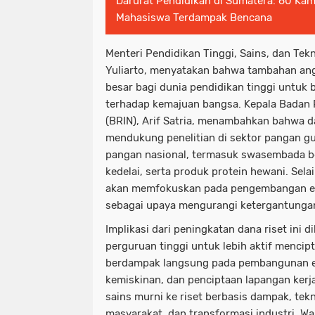
Darurat Pendidikan di Sumatera: 60 Ka
Mahasiswa Terdampak Bencana
Menteri Pendidikan Tinggi, Sains, dan Tekn
Yuliarto, menyatakan bahwa tambahan an
besar bagi dunia pendidikan tinggi untuk b
terhadap kemajuan bangsa. Kepala Badan R
(BRIN), Arif Satria, menambahkan bahwa d
mendukung penelitian di sektor pangan g
pangan nasional, termasuk swasembada be
kedelai, serta produk protein hewani. Selain
akan memfokuskan pada pengembangan en
sebagai upaya mengurangi ketergantungan 
Implikasi dari peningkatan dana riset in
perguruan tinggi untuk lebih aktif mencip
berdampak langsung pada pembangunan 
kemiskinan, dan penciptaan lapangan kerja.
sains murni ke riset berbasis dampak, tek
masyarakat, dan transformasi industri. Wa