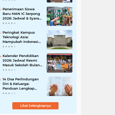
Peluangmu Sekarang!
Penerimaan Siswa
Baru MAN IC Serpong
2026: Jadwal & Syarat
Lengkap Pendaftaran
Peringkat Kampus
Teknologi Asia:
Mampukah Indonesia
Menembus Top 10
Terbaik?
Kalender Pendidikan
2026: Jadwal Resmi
Masuk Sekolah Bulan
Januari di Berbagai
Daerah
14 Doa Perlindungan
Diri & Keluarga:
Panduan Lengkap
Arab, Latin, dan Arti
Lihat Selengkapnya