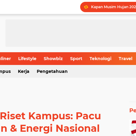
Kapan Musim Hujan 202
LPDP STEM Industri Str
UMY Gemilang di 5 Bida
Menguak Jejak Nama Ind
Jadwal Batas Akhir Pen
Batas Usia Maksimal Pe
liner
Lifestyle
Showbiz
Sport
Teknologi
Travel
mpus
Kerja
Pengetahuan
Rahasia Produktivitas I
P
 Riset Kampus: Pacu
n & Energi Nasional