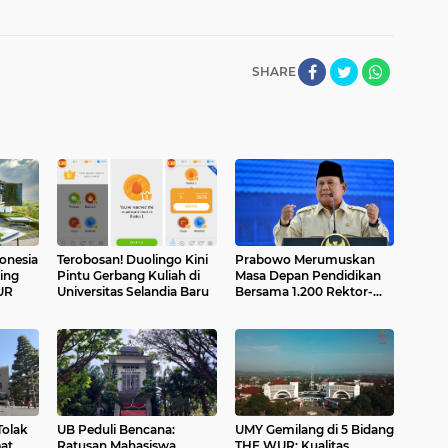
SHARE
onesia
Terobosan! Duolingo Kini
Prabowo Merumuskan
ing
Pintu Gerbang Kuliah di
Masa Depan Pendidikan
UR
Universitas Selandia Baru
Bersama 1.200 Rektor-
Guru Besar PTN/PTS
Tolak
UB Peduli Bencana:
UMY Gemilang di 5 Bidang
at
Ratusan Mahasiswa
THE WUR: Kualitas