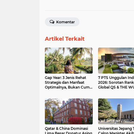
Komentar
Artikel Terkait
Gap Year: 3 Jenis Rehat
7 PTS Unggulan Ind
Strategis dan Manfaat
2026: Sorotan Rank
Optimalnya, Bukan Cuma
Global QS & THE W
Liburan.
Qatar & China Dominasi
Universitas Jepang 
Lima Besar Donatur Asing
Calon Magister Akib